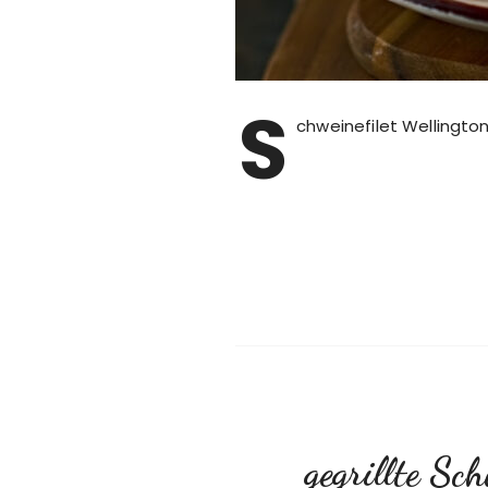
S
chweinefilet Wellington
gegrillte S