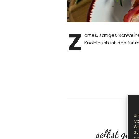
Z
artes, satiges Schwein
Knoblauch ist das für 
Um
Co
We
selbst ge
Su
de