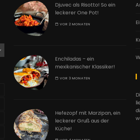
Djuvec als Risotto! So ein
A
leckerer One Pot!
E
VOR 2 MONATEN
K
W
Enchiladas – ein
mexikanischer Klassiker!
VOR 3 MONATEN
D
l
d
Hefezopf mit Marzipan, ein
w
leckerer Gruß aus der
Küche!