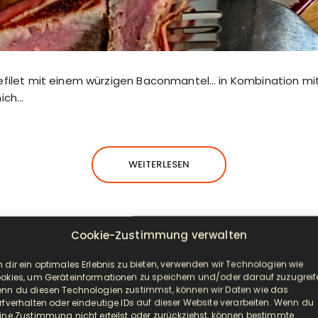
efilet mit einem würzigen Baconmantel… in Kombination mit
mich…
WEITERLESEN
Cookie-Zustimmung verwalten
 dir ein optimales Erlebnis zu bieten, verwenden wir Technologien wie
VORSPEISE/BEILAGE
okies, um Geräteinformationen zu speichern und/oder darauf zuzugreif
nn du diesen Technologien zustimmst, können wir Daten wie das
machte Semmel-Knödel aus dem D
rfverhalten oder eindeutige IDs auf dieser Website verarbeiten. Wenn du
ine Zustimmung nicht erteilst oder zurückziehst, können bestimmte