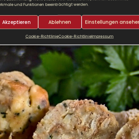
rkmale und Funktionen beeinträchtigt werden.
VOR 6 JAHREN
LESEDAUER:
10 MINUTEN
VON
MEIKE
Akzeptieren
Ablehnen
Einstellungen ansehe
Cookie-Richtlinie
Cookie-Richtlinie
Impressum