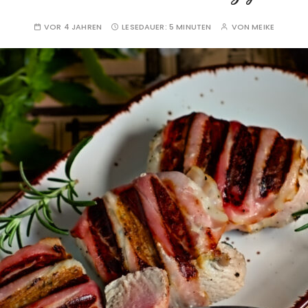
VOR 4 JAHREN
LESEDAUER:
5 MINUTEN
VON
MEIKE