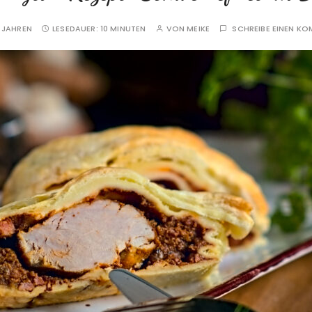
 JAHREN
LESEDAUER:
10 MINUTEN
VON
MEIKE
SCHREIBE EINEN K