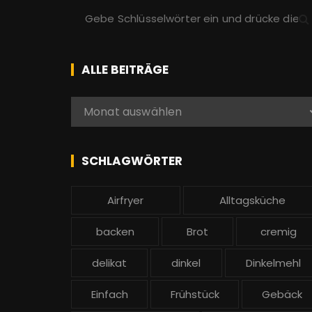
S
u
c
h
ALLE BEITRÄGE
e
n
A
Monat auswählen
a
l
c
l
h
e
SCHLAGWÖRTER
:
b
e
Airfryer
Alltagsküche
i
t
backen
Brot
cremig
r
ä
delikat
dinkel
Dinkelmehl
g
Einfach
Frühstück
Gebäck
e