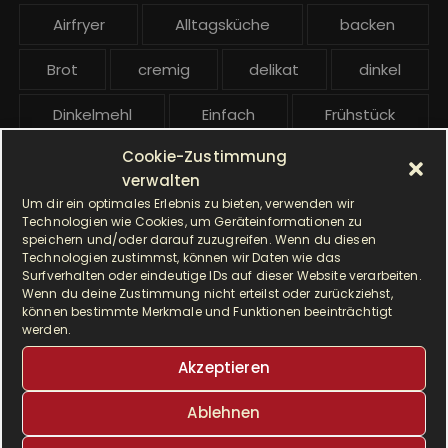
e
Airfryer
Alltagsküche
backen
i
t
Brot
cremig
delikat
dinkel
r
ä
Dinkelmehl
Einfach
Frühstück
g
Cookie-Zustimmung
Gebäck
gesund
Grillen
e
verwalten
Hauptgericht
Hefe
Hefeteig
Um dir ein optimales Erlebnis zu bieten, verwenden wir
Technologien wie Cookies, um Geräteinformationen zu
speichern und/oder darauf zuzugreifen. Wenn du diesen
HP5031
HP 5031
Technologien zustimmst, können wir Daten wie das
Surfverhalten oder eindeutige IDs auf dieser Website verarbeiten.
I Prep & Cook Gourmet
kochen
Wenn du deine Zustimmung nicht erteilst oder zurückziehst,
können bestimmte Merkmale und Funktionen beeinträchtigt
werden.
Krups
Krups Master Perfect Gourmet
Akzeptieren
Krups Prep & Cook
Ablehnen
Krups Prep & Cook Rezepte