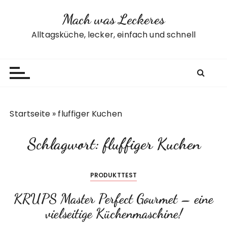
Z
Mach was Leckeres
u
m
Alltagsküche, lecker, einfach und schnell
I
n
h
a
l
t
Startseite
»
fluffiger Kuchen
s
p
Schlagwort:
fluffiger Kuchen
r
i
n
PRODUKTTEST
g
e
KRUPS Master Perfect Gourmet – eine
n
vielseitige Küchenmaschine!