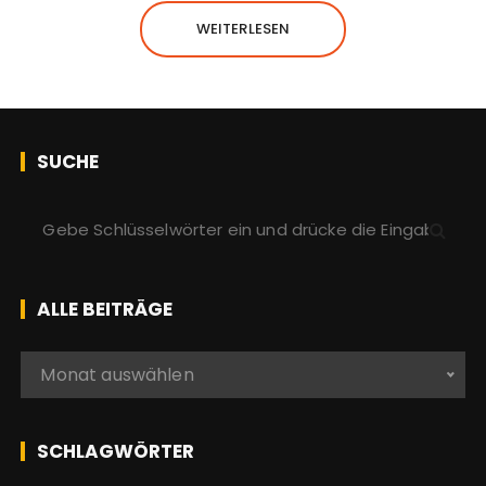
WEITERLESEN
SUCHE
S
u
c
h
ALLE BEITRÄGE
e
n
A
Monat auswählen
a
l
c
l
h
e
SCHLAGWÖRTER
:
b