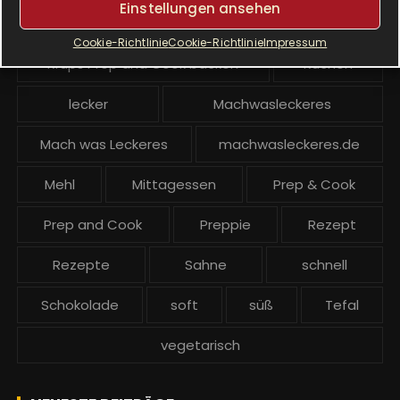
Einstellungen ansehen
Krups Prep and Cook
Cookie-Richtlinie
Cookie-Richtlinie
Impressum
Krups Prep and Cook backen
Kuchen
lecker
Machwasleckeres
Mach was Leckeres
machwasleckeres.de
Mehl
Mittagessen
Prep & Cook
Prep and Cook
Preppie
Rezept
Rezepte
Sahne
schnell
Schokolade
soft
süß
Tefal
vegetarisch