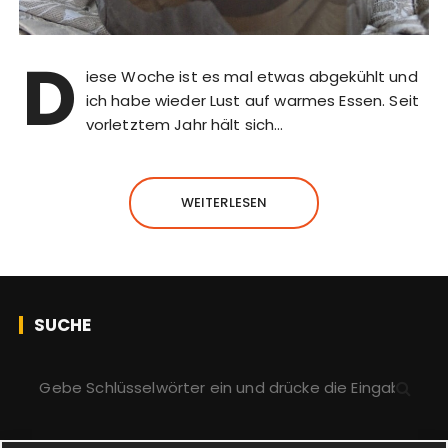
D
iese Woche ist es mal etwas abgekühlt und
ich habe wieder Lust auf warmes Essen. Seit
vorletztem Jahr hält sich…
WEITERLESEN
SUCHE
S
u
c