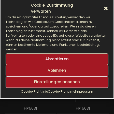
h
ALLE BEITRÄGE
Cookie-Zustimmung
e
verwalten
n
A
Um dir ein optimales Erlebnis zu bieten, verwenden wir
Monat auswählen
a
Technologien wie Cookies, um Geräteinformationen zu
l
c
speichern und/oder darauf zuzugreifen. Wenn du diesen
l
Technologien zustimmst, können wir Daten wie das
h
e
Surfverhalten oder eindeutige IDs auf dieser Website verarbeiten.
SCHLAGWÖRTER
:
Wenn du deine Zustimmung nicht erteilst oder zurückziehst,
b
können bestimmte Merkmale und Funktionen beeinträchtigt
e
werden.
Airfryer
Alltagsküche
backen
i
Akzeptieren
t
Brot
cremig
delikat
dinkel
r
Ablehnen
ä
Dinkelmehl
Einfach
Frühstück
g
Einstellungen ansehen
Gebäck
gesund
Grillen
e
Cookie-Richtlinie
Cookie-Richtlinie
Impressum
Hauptgericht
Hefe
Hefeteig
HP5031
HP 5031