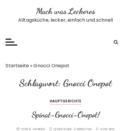
Z
Mach was Leckeres
u
m
Alltagsküche, lecker, einfach und schnell
I
n
h
a
l
t
Startseite
»
Gnocci Onepot
s
p
Schlagwort:
Gnocci Onepot
r
i
n
HAUPTGERICHTE
g
e
Spinat-Gnocci-Onepot!
n
VOR 5 JAHREN
LESEDAUER:
3 MINUTEN
VON
IRIS