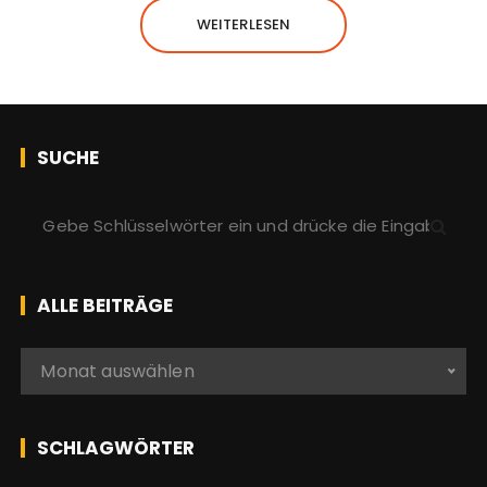
WEITERLESEN
SUCHE
S
u
c
h
ALLE BEITRÄGE
e
n
A
Monat auswählen
a
l
c
l
h
e
SCHLAGWÖRTER
:
b