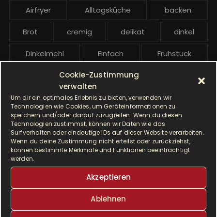
e
Airfryer
Alltagsküche
backen
i
t
Brot
cremig
delikat
dinkel
r
ä
Dinkelmehl
Einfach
Frühstück
g
Cookie-Zustimmung
Gebäck
gesund
Grillen
e
verwalten
Hauptgericht
Hefe
Hefeteig
Um dir ein optimales Erlebnis zu bieten, verwenden wir
Technologien wie Cookies, um Geräteinformationen zu
speichern und/oder darauf zuzugreifen. Wenn du diesen
HP5031
HP 5031
Technologien zustimmst, können wir Daten wie das
Surfverhalten oder eindeutige IDs auf dieser Website verarbeiten.
I Prep & Cook Gourmet
kochen
Wenn du deine Zustimmung nicht erteilst oder zurückziehst,
können bestimmte Merkmale und Funktionen beeinträchtigt
werden.
Krups
Krups Master Perfect Gourmet
Akzeptieren
Krups Prep & Cook
Ablehnen
Krups Prep & Cook Rezepte