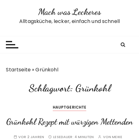
Z
Mach was Leckeres
u
m
Alltagsküche, lecker, einfach und schnell
I
n
h
a
l
t
Startseite
»
Grünkohl
s
p
Schlagwort:
Grünkohl
r
i
n
HAUPTGERICHTE
g
e
Grünkohl Rezept mit würzigen Mettenden
n
VOR 2 JAHREN
LESEDAUER:
4 MINUTEN
VON
MEIKE