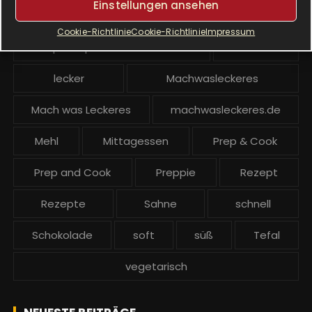
Einstellungen ansehen
Krups Prep and Cook
Cookie-Richtlinie
Cookie-Richtlinie
Impressum
Krups Prep and Cook backen
Kuchen
lecker
Machwasleckeres
Mach was Leckeres
machwasleckeres.de
Mehl
Mittagessen
Prep & Cook
Prep and Cook
Preppie
Rezept
Rezepte
Sahne
schnell
Schokolade
soft
süß
Tefal
vegetarisch