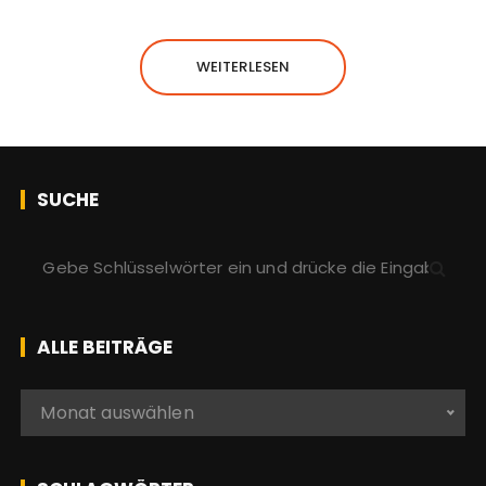
WEITERLESEN
SUCHE
S
u
c
h
ALLE BEITRÄGE
e
n
A
Monat auswählen
a
l
c
l
h
e