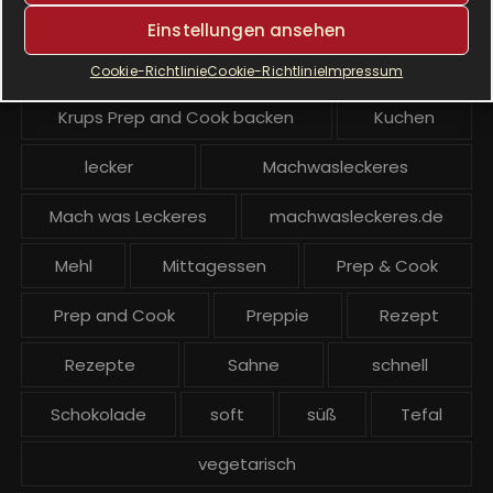
Krups Prep & Cook Rezepte
Einstellungen ansehen
Krups Prep and Cook
Cookie-Richtlinie
Cookie-Richtlinie
Impressum
Krups Prep and Cook backen
Kuchen
lecker
Machwasleckeres
Mach was Leckeres
machwasleckeres.de
Mehl
Mittagessen
Prep & Cook
Prep and Cook
Preppie
Rezept
Rezepte
Sahne
schnell
Schokolade
soft
süß
Tefal
vegetarisch