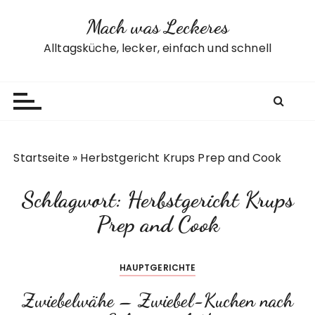
Z
Mach was Leckeres
u
m
Alltagsküche, lecker, einfach und schnell
I
n
h
a
l
t
Startseite
»
Herbstgericht Krups Prep and Cook
s
p
Schlagwort:
Herbstgericht Krups
r
i
Prep and Cook
n
g
HAUPTGERICHTE
e
n
Zwiebelwähe – Zwiebel-Kuchen nach