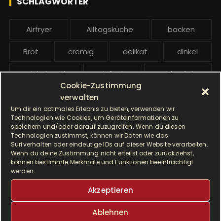
SCHLAGWÖRTER
:
b
e
Airfryer
Alltagsküche
backen
i
t
Brot
cremig
delikat
dinkel
r
ä
Dinkelmehl
Einfach
Frühstück
g
Cookie-Zustimmung
Gebäck
gesund
Grillen
e
verwalten
Um dir ein optimales Erlebnis zu bieten, verwenden wir
Hauptgericht
Hefe
Hefeteig
Technologien wie Cookies, um Geräteinformationen zu
speichern und/oder darauf zuzugreifen. Wenn du diesen
Technologien zustimmst, können wir Daten wie das
HP5031
HP 5031
Surfverhalten oder eindeutige IDs auf dieser Website verarbeiten.
Wenn du deine Zustimmung nicht erteilst oder zurückziehst,
I Prep & Cook Gourmet
kochen
können bestimmte Merkmale und Funktionen beeinträchtigt
werden.
Krups
Krups Master Perfect Gourmet
Akzeptieren
Krups Prep & Cook
Ablehnen