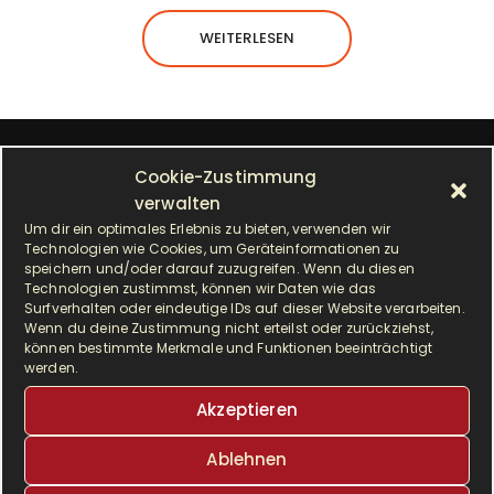
WEITERLESEN
SUCHE
Cookie-Zustimmung
verwalten
S
Um dir ein optimales Erlebnis zu bieten, verwenden wir
Technologien wie Cookies, um Geräteinformationen zu
u
speichern und/oder darauf zuzugreifen. Wenn du diesen
c
Technologien zustimmst, können wir Daten wie das
Surfverhalten oder eindeutige IDs auf dieser Website verarbeiten.
h
ALLE BEITRÄGE
Wenn du deine Zustimmung nicht erteilst oder zurückziehst,
e
können bestimmte Merkmale und Funktionen beeinträchtigt
n
werden.
A
Monat auswählen
a
l
Akzeptieren
c
l
h
Ablehnen
e
SCHLAGWÖRTER
:
b