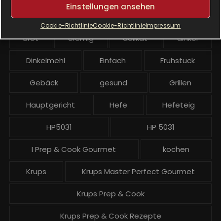
Einstellungen ansehen
e
Airfryer
Alltagsküche
backen
i
Cookie-Richtlinie
Cookie-Richtlinie
Impressum
t
Brot
cremig
delikat
dinkel
r
ä
Dinkelmehl
Einfach
Frühstück
g
Gebäck
gesund
Grillen
e
Hauptgericht
Hefe
Hefeteig
HP5031
HP 5031
I Prep & Cook Gourmet
kochen
Krups
Krups Master Perfect Gourmet
Krups Prep & Cook
Krups Prep & Cook Rezepte