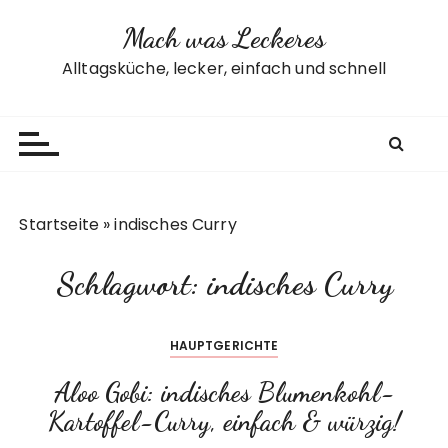
Z
Mach was Leckeres
u
m
Alltagsküche, lecker, einfach und schnell
I
n
h
a
l
t
Startseite
»
indisches Curry
s
p
Schlagwort:
indisches Curry
r
i
n
HAUPTGERICHTE
g
e
Aloo Gobi: indisches Blumenkohl-
n
Kartoffel-Curry, einfach & würzig!