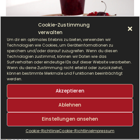
Cookie-Zustimmung
verwalten
Um dir ein optimales Erlebnis zu bieten, verwenden wir
Technologien wie Cookies, um Geräteinformationen zu
speichern und/oder darauf zuzugreifen. Wenn du diesen
F
Technologien zustimmst, können wir Daten wie das
rische Früchte aus dem Garten kommen
Surfverhalten oder eindeutige IDs auf dieser Website verarbeiten.
Wenn du deine Zustimmung nicht erteilst oder zurückziehst,
immer dann, wann sie wollen und kommen
können bestimmte Merkmale und Funktionen beeinträchtigt
dann in großer Anzahl. Um Herr bzw….
werden.
Akzeptieren
WEITERLESEN
Ablehnen
Einstellungen ansehen
Cookie-Richtlinie
Cookie-Richtlinie
Impressum
SUCHE