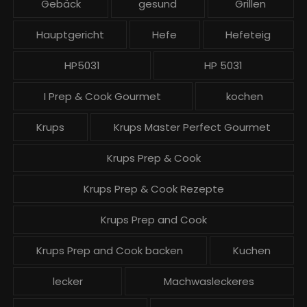
Gebäck
gesund
Grillen
e
Hauptgericht
Hefe
Hefeteig
HP5031
HP 5031
I Prep & Cook Gourmet
kochen
Krups
Krups Master Perfect Gourmet
Krups Prep & Cook
Krups Prep & Cook Rezepte
Krups Prep and Cook
Krups Prep and Cook backen
Kuchen
lecker
Machwasleckeres