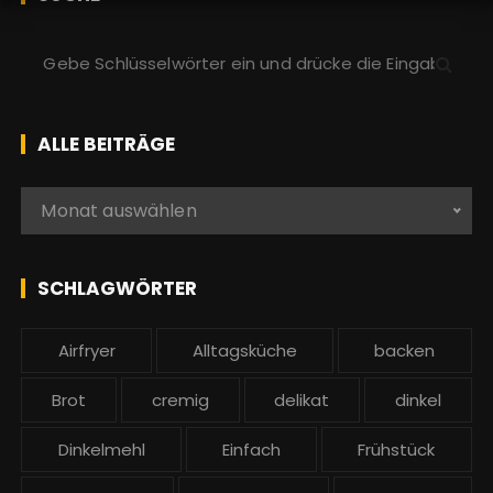
S
u
c
h
ALLE BEITRÄGE
e
n
A
Monat auswählen
a
l
c
l
h
e
SCHLAGWÖRTER
:
b
e
Airfryer
Alltagsküche
backen
i
t
Brot
cremig
delikat
dinkel
r
ä
Dinkelmehl
Einfach
Frühstück
g