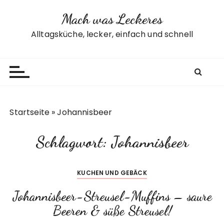
Z
Mach was Leckeres
u
m
Alltagsküche, lecker, einfach und schnell
I
n
h
a
l
t
Startseite
»
Johannisbeer
s
p
Schlagwort:
Johannisbeer
r
i
n
KUCHEN UND GEBÄCK
g
e
Johannisbeer-Streusel-Muffins – saure
n
Beeren & süße Streusel!