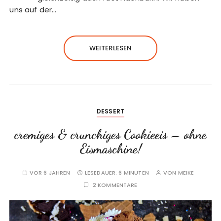
uns auf der…
WEITERLESEN
DESSERT
cremiges & crunchiges Cookieeis – ohne
Eismaschine!
VOR 6 JAHREN
LESEDAUER:
6 MINUTEN
VON
MEIKE
2 KOMMENTARE