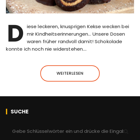
D
iese leckeren, knusprigen Kekse wecken bei
mir Kindheitserinnerungen… Unsere Dosen
waren früher randvoll damit! Schokolade
konnte ich noch nie widerstehen….
WEITERLESEN
SUCHE
S
u