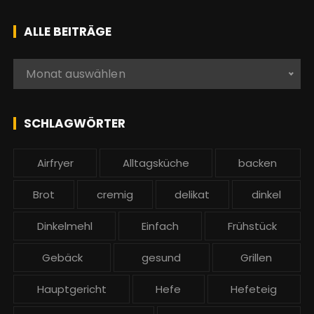
c
h
ALLE BEITRÄGE
e
n
A
Monat auswählen
a
l
c
l
h
e
SCHLAGWÖRTER
:
b
e
Airfryer
Alltagsküche
backen
i
t
Brot
cremig
delikat
dinkel
r
ä
Dinkelmehl
Einfach
Frühstück
g
Gebäck
gesund
Grillen
e
Hauptgericht
Hefe
Hefeteig