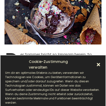
D
er Sommer bricht so langsam herein. So
kommt bald die schönste Jahreszeit im
Cookie-Zustimmung
ganzen Jahr für mich und nachdem es…
verwalten
Um dir ein optimales Erlebnis zu bieten, verwenden wir
Technologien wie Cookies, um Geräteinformationen zu
speichern und/oder darauf zuzugreifen. Wenn du diesen
WEITERLESEN
Technologien zustimmst, können wir Daten wie das
Surfverhalten oder eindeutige IDs auf dieser Website verarbeiten.
Wenn du deine Zustimmung nicht erteilst oder zurückziehst,
können bestimmte Merkmale und Funktionen beeinträchtigt
werden.