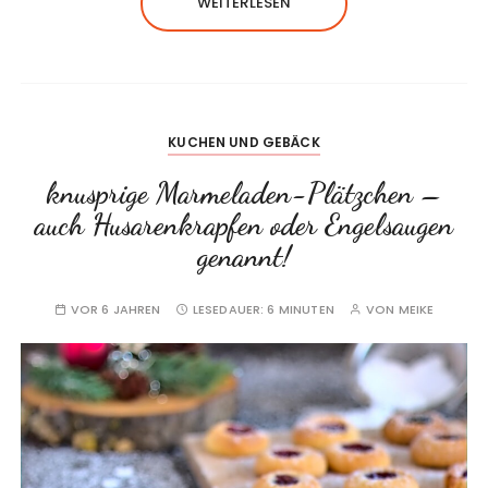
WEITERLESEN
KUCHEN UND GEBÄCK
knusprige Marmeladen-Plätzchen –
auch Husarenkrapfen oder Engelsaugen
genannt!
VOR 6 JAHREN
LESEDAUER:
6 MINUTEN
VON
MEIKE