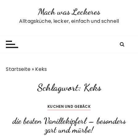
Z
Mach was Leckeres
u
m
Alltagsküche, lecker, einfach und schnell
I
n
h
a
l
t
Startseite
»
Keks
s
p
Schlagwort:
Keks
r
i
n
KUCHEN UND GEBÄCK
g
e
die besten Vanillekipferl – besonders
n
zart und mürbe!