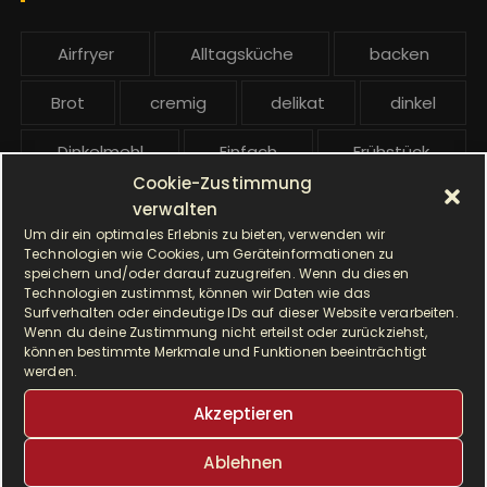
:
b
e
Airfryer
Alltagsküche
backen
i
t
Brot
cremig
delikat
dinkel
r
ä
Dinkelmehl
Einfach
Frühstück
g
Cookie-Zustimmung
Gebäck
gesund
Grillen
e
verwalten
Um dir ein optimales Erlebnis zu bieten, verwenden wir
Hauptgericht
Hefe
Hefeteig
Technologien wie Cookies, um Geräteinformationen zu
speichern und/oder darauf zuzugreifen. Wenn du diesen
Technologien zustimmst, können wir Daten wie das
HP5031
HP 5031
Surfverhalten oder eindeutige IDs auf dieser Website verarbeiten.
Wenn du deine Zustimmung nicht erteilst oder zurückziehst,
I Prep & Cook Gourmet
kochen
können bestimmte Merkmale und Funktionen beeinträchtigt
werden.
Krups
Krups Master Perfect Gourmet
Akzeptieren
Krups Prep & Cook
Ablehnen