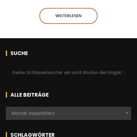
WEITERLESEN
SUCHE
S
u
c
h
ALLE BEITRÄGE
e
n
A
Monat auswählen
a
l
c
l
h
e
SCHLAGWÖRTER