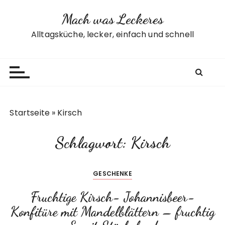
Z
Mach was Leckeres
u
m
Alltagsküche, lecker, einfach und schnell
I
n
h
a
l
t
Startseite
»
Kirsch
s
p
Schlagwort:
Kirsch
r
i
n
GESCHENKE
g
e
Fruchtige Kirsch- Johannisbeer-
n
Konfitüre mit Mandelblättern – fruchtig