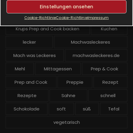
Krups Prep & Cook Rezepte
Einstellungen ansehen
Krups Prep and Cook
Cookie-Richtlinie
Cookie-Richtlinie
Impressum
Krups Prep and Cook backen
Kuchen
lecker
Machwasleckeres
Mach was Leckeres
machwasleckeres.de
Mehl
Mittagessen
Prep & Cook
Prep and Cook
Preppie
Rezept
Rezepte
Sahne
schnell
Schokolade
soft
süß
Tefal
vegetarisch