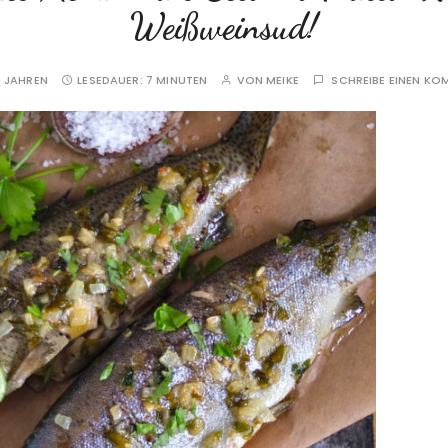
Weißweinsud!
 JAHREN
LESEDAUER:
7 MINUTEN
VON
MEIKE
SCHREIBE EINEN K