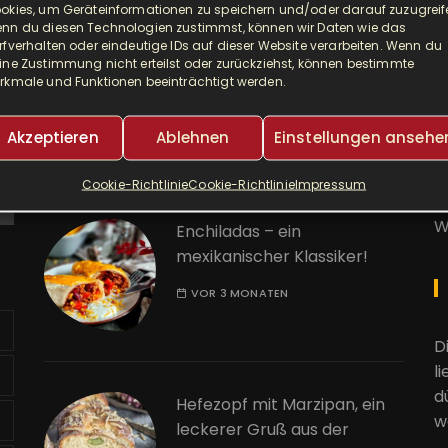
NEUESTE BEITRÄGE
okies, um Geräteinformationen zu speichern und/oder darauf zuzugreif
nn du diesen Technologien zustimmst, können wir Daten wie das
rfverhalten oder eindeutige IDs auf dieser Website verarbeiten. Wenn du
Djuvec als Risotto! So ein
A
ine Zustimmung nicht erteilst oder zurückziehst, können bestimmte
rkmale und Funktionen beeinträchtigt werden.
leckerer One Pot!
E
VOR 2 MONATEN
Akzeptieren
Ablehnen
Einstellungen ansehe
K
Cookie-Richtlinie
Cookie-Richtlinie
Impressum
W
Enchiladas – ein
mexikanischer Klassiker!
VOR 3 MONATEN
D
l
d
Hefezopf mit Marzipan, ein
w
leckerer Gruß aus der