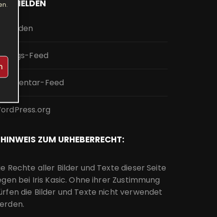
ANMELDEN
en.
nmelden
intrags-Feed
n
ommentar-Feed
ordPress.org
HINWEIS ZUM URHEBERRECHT:
ie Rechte aller Bilder und Texte dieser Seite
iegen bei Iris Kasic. Ohne ihrer Zustimmung
ürfen die Bilder und Texte nicht verwendet
erden.