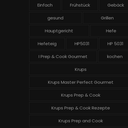
Einfach
Frühstück
Gebäck
e
gesund
Grillen
Hauptgericht
Hefe
Hefeteig
HP5031
HP 5031
I Prep & Cook Gourmet
kochen
Krups
Krups Master Perfect Gourmet
Krups Prep & Cook
Krups Prep & Cook Rezepte
Krups Prep and Cook