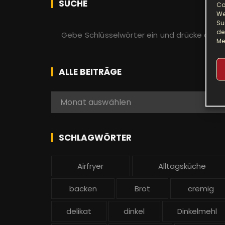
SUCHE
Co
We
Su
S
de
u
Me
c
h
ALLE BEITRÄGE
e
n
A
Monat auswählen
a
l
c
l
h
e
SCHLAGWÖRTER
:
b
e
Airfryer
Alltagsküche
i
t
backen
Brot
cremig
r
ä
delikat
dinkel
Dinkelmehl
g