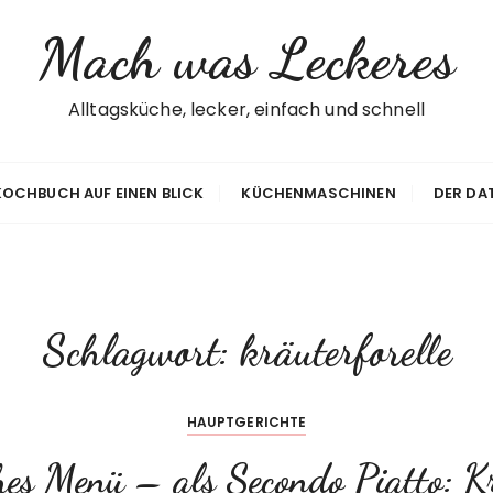
Mach was Leckeres
Alltagsküche, lecker, einfach und schnell
 KOCHBUCH AUF EINEN BLICK
KÜCHENMASCHINEN
DER DA
Schlagwort:
kräuterforelle
HAUPTGERICHTE
hes Menü – als Secondo Piatto: K