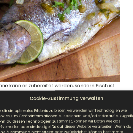
anne kann er zubereitet werden, sondern Fisch ist
rade verschiedene Dinge aus. Im Ofen klappt es
Cookie-Zustimmung verwalten
Ofen gerne schnell zu trocken wird, aber dafür ist
 arbeite ich noch. Und zuletzt habe ich Fisch
 dir ein optimales Erlebnis zu bieten, verwenden wir Technologien wie
okies, um Geräteinformationen zu speichern und/oder darauf zuzugreif
mariniert hat er ein tolles Aroma und ist gleichzeitig
nn du diesen Technologien zustimmst, können wir Daten wie das
schen Menüs in diesem Beitrag war ich aber auf der
rfverhalten oder eindeutige IDs auf dieser Website verarbeiten. Wenn du
ine Zustimmung nicht erteilst oder zurückziehst, können bestimmte