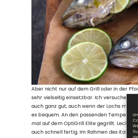
Aber nicht nur auf dem Grill oder in der Pf
sehr vielseitig einsetzbar. Ich versuche ge
auch ganz gut, auch wenn der Lachs mir im 
es bequem. An den passenden Temperaturen
Um
Co
mal auf dem OptiGrill Elite gegrillt. Lecker 
We
auch schnell fertig. Im Rahmen des italieni
Su
de