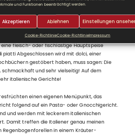
rkmale und Funktionen beeinträchtigt werden.
us vier Gängen: Eröffnet wird ein italienisches
Akzeptieren
Ablehnen
Einstellungen ansehe
ieser fange auch ich das Menü an. Weiter gehts dann
Cookie-Richtlinie
Cookie-Richtlinie
Impressum
cht wie Pasta oder Gnocchi, das nennt man im
d eine fleisch- oder fischlastige Hauptspeise
i piatti Abgeschlossen wird mit dolci, einer
Kochbüchern gestöbert haben, muss sagen: Die
, schmackhaft und sehr vielseitig! Auf dem
ehr italienische Gerichte!
eeresfrüchten einen eigenen Menüpunkt, das
richt folgend auf ein Pasta- oder Gnocchigericht.
und und werden mit leckerem italienischen
t. Damit treffen die Italiener genau meinen
n Regenbogenforellen in einem Kräuter-