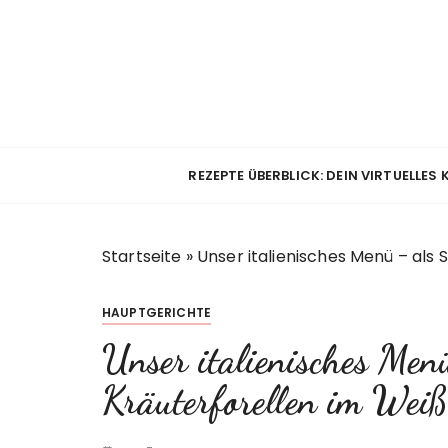
Z
u
m
I
n
h
a
REZEPTE ÜBERBLICK: DEIN VIRTUELLES
l
t
s
Startseite
»
Unser italienisches Menü – als
p
r
i
HAUPTGERICHTE
n
Unser italienisches Men
g
e
Kräuterforellen im Wei
n