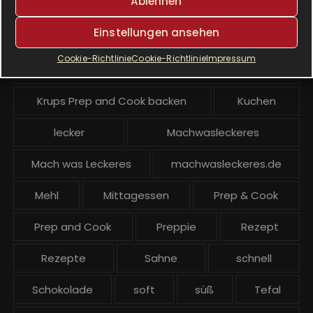
Ablehnen
Krups Prep & Cook
Einstellungen ansehen
Krups Prep & Cook Rezepte
Cookie-Richtlinie
Cookie-Richtlinie
Impressum
Krups Prep and Cook
Krups Prep and Cook backen
Kuchen
lecker
Machwasleckeres
Mach was Leckeres
machwasleckeres.de
Mehl
Mittagessen
Prep & Cook
Prep and Cook
Preppie
Rezept
Rezepte
Sahne
schnell
Schokolade
soft
süß
Tefal