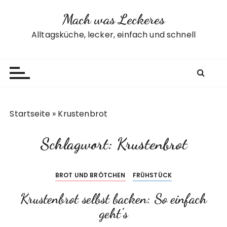
Z
Mach was Leckeres
u
m
Alltagsküche, lecker, einfach und schnell
I
n
h
a
l
t
Startseite
»
Krustenbrot
s
p
Schlagwort:
Krustenbrot
r
i
n
BROT UND BRÖTCHEN
FRÜHSTÜCK
g
e
Krustenbrot selbst backen: So einfach
n
geht’s