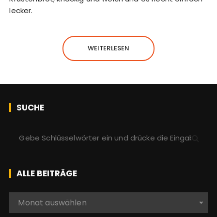
lecker.
WEITERLESEN
SUCHE
S
u
c
h
ALLE BEITRÄGE
e
n
A
Monat auswählen
a
l
c