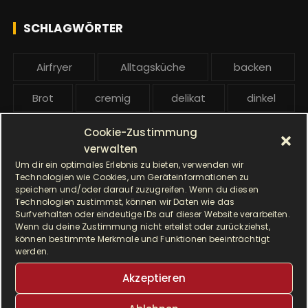
l
h
e
SCHLAGWÖRTER
:
b
e
Airfryer
Alltagsküche
backen
i
t
Brot
cremig
delikat
dinkel
r
ä
Dinkelmehl
Einfach
Frühstück
Cookie-Zustimmung
g
verwalten
Gebäck
gesund
Grillen
e
Um dir ein optimales Erlebnis zu bieten, verwenden wir
Technologien wie Cookies, um Geräteinformationen zu
speichern und/oder darauf zuzugreifen. Wenn du diesen
Hauptgericht
Hefe
Hefeteig
Technologien zustimmst, können wir Daten wie das
Surfverhalten oder eindeutige IDs auf dieser Website verarbeiten.
HP5031
HP 5031
Wenn du deine Zustimmung nicht erteilst oder zurückziehst,
können bestimmte Merkmale und Funktionen beeinträchtigt
werden.
I Prep & Cook Gourmet
kochen
Akzeptieren
Krups
Krups Master Perfect Gourmet