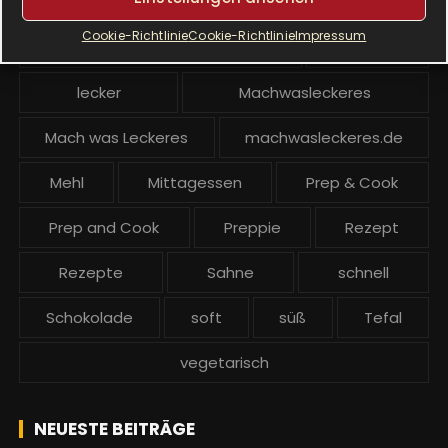
Krups Prep and Cook
Cookie-Richtlinie
Cookie-Richtlinie
Impressum
Krups Prep and Cook backen
Kuchen
lecker
Machwasleckeres
Mach was Leckeres
machwasleckeres.de
Mehl
Mittagessen
Prep & Cook
Prep and Cook
Preppie
Rezept
Rezepte
Sahne
schnell
Schokolade
soft
süß
Tefal
vegetarisch
NEUESTE BEITRÄGE