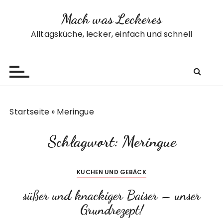
Z
Mach was Leckeres
u
m
Alltagsküche, lecker, einfach und schnell
I
n
h
a
l
t
Startseite
»
Meringue
s
p
Schlagwort:
Meringue
r
i
n
KUCHEN UND GEBÄCK
g
e
süßer und knackiger Baiser – unser
n
Grundrezept!