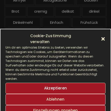
Airfryer
Alltagsküche
backen
i
t
Brot
cremig
delikat
dinkel
r
ä
Dinkelmehl
Einfach
Frühstück
g
Gebäck
gesund
Grillen
e
Cookie-Zustimmung
verwalten
Hauptgericht
Hefe
Hefeteig
Um dir ein optimales Erlebnis zu bieten, verwenden wir
Technologien wie Cookies, um Geräteinformationen zu
HP5031
HP 5031
speichern und/oder darauf zuzugreifen. Wenn du diesen
Technologien zustimmst, können wir Daten wie das
Surfverhalten oder eindeutige IDs auf dieser Website verarbeiten.
I Prep & Cook Gourmet
kochen
Wenn du deine Zustimmung nicht erteilst oder zurückziehst,
können bestimmte Merkmale und Funktionen beeinträchtigt
Krups
Krups Master Perfect Gourmet
werden.
Akzeptieren
Krups Prep & Cook
Ablehnen
Krups Prep & Cook Rezepte
Einstellungen ansehen