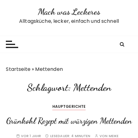
Z
Mach was Leckeres
u
m
Alltagsküche, lecker, einfach und schnell
I
n
h
a
l
t
Startseite
»
Mettenden
s
p
Schlagwort:
Mettenden
r
i
n
HAUPTGERICHTE
g
e
Grünkohl Rezept mit würzigen Mettenden
n
VOR 1 JAHR
LESEDAUER:
4 MINUTEN
VON
MEIKE