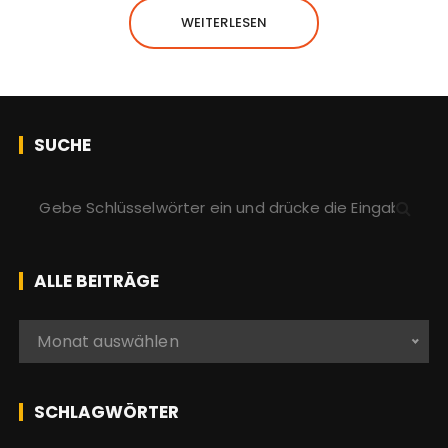
WEITERLESEN
SUCHE
S
u
c
h
ALLE BEITRÄGE
e
n
A
Monat auswählen
a
l
c
l
h
e
SCHLAGWÖRTER
:
b