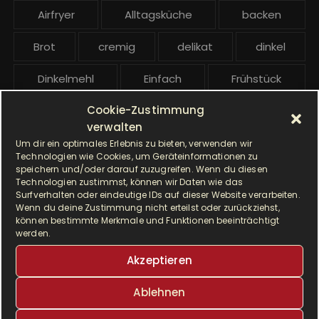
e
Airfryer
Alltagsküche
backen
i
t
Brot
cremig
delikat
dinkel
r
ä
Dinkelmehl
Einfach
Frühstück
g
Cookie-Zustimmung
Gebäck
gesund
Grillen
e
verwalten
Hauptgericht
Hefe
Hefeteig
Um dir ein optimales Erlebnis zu bieten, verwenden wir
Technologien wie Cookies, um Geräteinformationen zu
speichern und/oder darauf zuzugreifen. Wenn du diesen
HP5031
HP 5031
Technologien zustimmst, können wir Daten wie das
Surfverhalten oder eindeutige IDs auf dieser Website verarbeiten.
I Prep & Cook Gourmet
kochen
Wenn du deine Zustimmung nicht erteilst oder zurückziehst,
können bestimmte Merkmale und Funktionen beeinträchtigt
werden.
Krups
Krups Master Perfect Gourmet
Akzeptieren
Krups Prep & Cook
Ablehnen
Krups Prep & Cook Rezepte