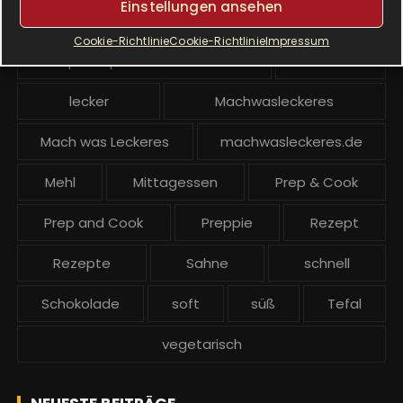
Einstellungen ansehen
Krups Prep and Cook
Cookie-Richtlinie
Cookie-Richtlinie
Impressum
Krups Prep and Cook backen
Kuchen
lecker
Machwasleckeres
Mach was Leckeres
machwasleckeres.de
Mehl
Mittagessen
Prep & Cook
Prep and Cook
Preppie
Rezept
Rezepte
Sahne
schnell
Schokolade
soft
süß
Tefal
vegetarisch