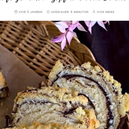
VOR 3 JAHREN
LESEDAUER:
6 MINUTEN
VON
MEIKE