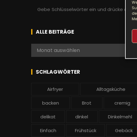
We
S
Su
u
de
Me
c
h
ALLE BEITRÄGE
e
n
A
Monat auswählen
a
l
c
l
h
e
SCHLAGWÖRTER
:
b
e
Airfryer
Alltagsküche
i
t
backen
Brot
cremig
r
ä
delikat
dinkel
Dinkelmehl
g
Einfach
Frühstück
Gebäck
e