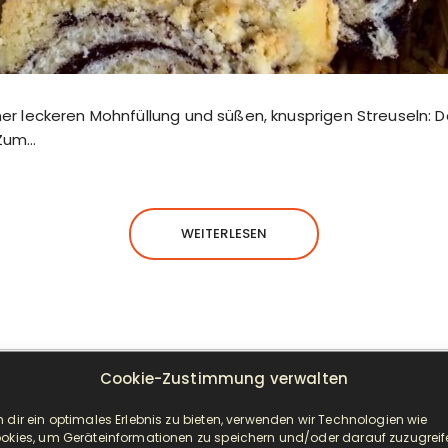
iner leckeren Mohnfüllung und süßen, knusprigen Streuseln: D
 Zum…
WEITERLESEN
Cookie-Zustimmung verwalten
NEUESTE BEITRÄGE
 dir ein optimales Erlebnis zu bieten, verwenden wir Technologien wie
okies, um Geräteinformationen zu speichern und/oder darauf zuzugreif