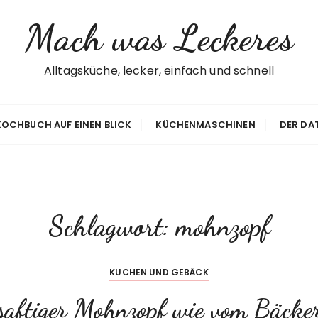
Mach was Leckeres
Alltagsküche, lecker, einfach und schnell
 KOCHBUCH AUF EINEN BLICK
KÜCHENMASCHINEN
DER DA
Schlagwort:
mohnzopf
KUCHEN UND GEBÄCK
saftiger Mohnzopf wie vom Bäcke