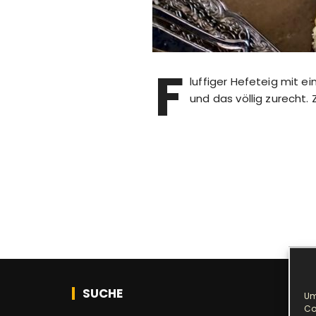
F
luffiger Hefeteig mit e
und das völlig zurecht.
SUCHE
Um
Co