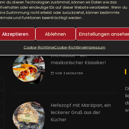
nn du diesen Technologien zustimmst, können wir Daten wie das
Djuvec als Risotto! So ein
A
rfverhalten oder eindeutige IDs auf dieser Website verarbeiten. Wenn du
leckerer One Pot!
ine Zustimmung nicht erteilst oder zurückziehst, können bestimmte
rkmale und Funktionen beeinträchtigt werden.
E
VOR 2 MONATEN
Akzeptieren
Ablehnen
Einstellungen ansehe
K
Cookie-Richtlinie
Cookie-Richtlinie
Impressum
W
Enchiladas – ein
mexikanischer Klassiker!
VOR 3 MONATEN
D
l
d
Hefezopf mit Marzipan, ein
w
leckerer Gruß aus der
Küche!