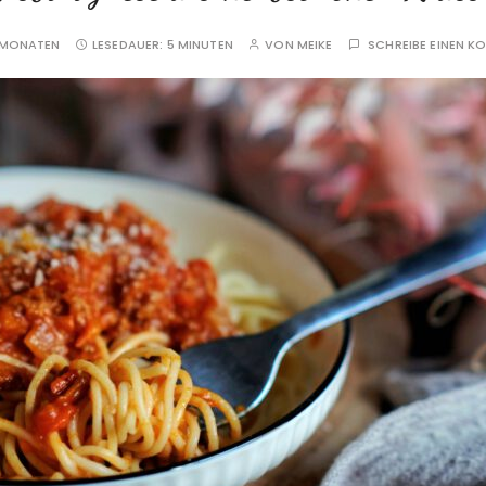
 MONATEN
LESEDAUER:
5 MINUTEN
VON
MEIKE
SCHREIBE EINEN 