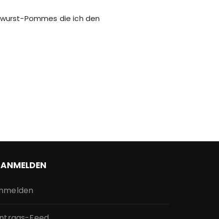
ywurst-Pommes die ich den
ANMELDEN
nmelden
intrags-Feed