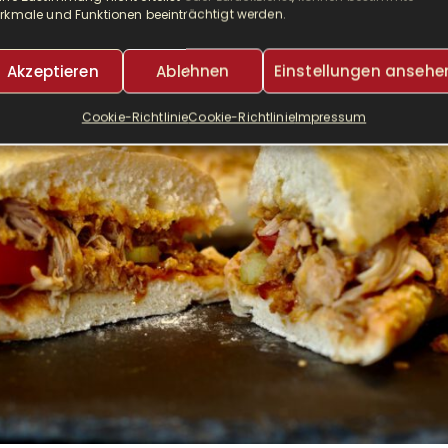
rkmale und Funktionen beeinträchtigt werden.
8 JAHREN
LESEDAUER:
4 MINUTEN
VON
IRIS
SCHREIBE EINEN KO
Akzeptieren
Ablehnen
Einstellungen ansehe
Cookie-Richtlinie
Cookie-Richtlinie
Impressum