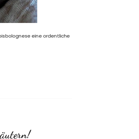
rbisbolognese eine ordentliche
räutern!