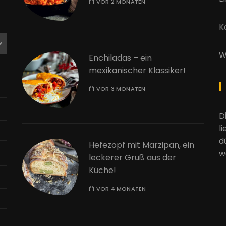
VOR 2 MONATEN
K
W
Enchiladas – ein
mexikanischer Klassiker!
VOR 3 MONATEN
D
l
d
Hefezopf mit Marzipan, ein
w
leckerer Gruß aus der
Küche!
VOR 4 MONATEN