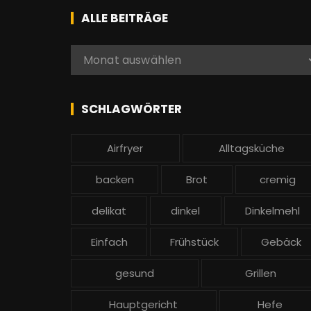
h
ALLE BEITRÄGE
e
n
A
Monat auswählen
a
l
c
l
h
e
SCHLAGWÖRTER
:
b
e
Airfryer
Alltagsküche
i
t
backen
Brot
cremig
r
ä
delikat
dinkel
Dinkelmehl
g
Einfach
Frühstück
Gebäck
e
gesund
Grillen
Hauptgericht
Hefe