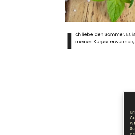
I
ch liebe den Sommer. Es i
meinen Körper erwärmen,
Um
Co
We
Le
Su
de