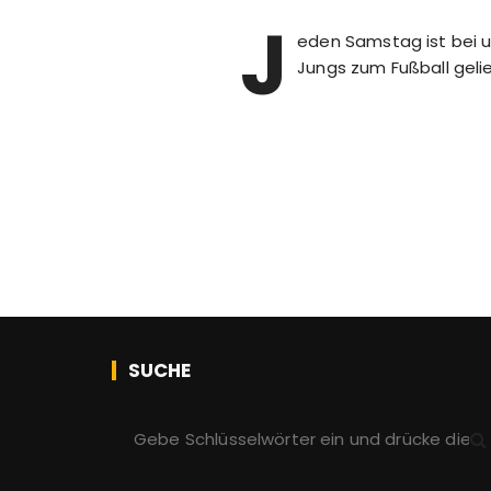
J
eden Samstag ist bei 
Jungs zum Fußball geli
SUCHE
S
u
c