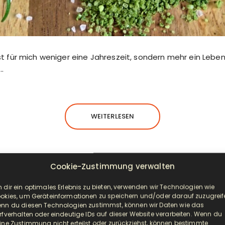
st für mich weniger eine Jahreszeit, sondern mehr ein Leben
…
WEITERLESEN
Cookie-Zustimmung verwalten
 dir ein optimales Erlebnis zu bieten, verwenden wir Technologien wie
BROT UND BRÖTCHEN
FRÜHSTÜCK
HAUPTGERICHTE
okies, um Geräteinformationen zu speichern und/oder darauf zuzugreif
nn du diesen Technologien zustimmst, können wir Daten wie das
ckere Baguettes wie aus dem Bist
rfverhalten oder eindeutige IDs auf dieser Website verarbeiten. Wenn du
ine Zustimmung nicht erteilst oder zurückziehst, können bestimmte