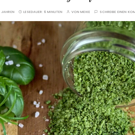
 JAHREN
LESEDAUER:
6 MINUTEN
VON
MEIKE
SCHREIBE EINEN K