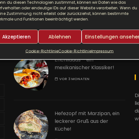
nn du diesen Technologien zustimmst, können wir Daten wie das
Djuvec als Risotto! So ein
A
rfverhalten oder eindeutige IDs auf dieser Website verarbeiten. Wenn du
leckerer One Pot!
ine Zustimmung nicht erteilst oder zurückziehst, können bestimmte
rkmale und Funktionen beeinträchtigt werden.
E
VOR 2 MONATEN
Akzeptieren
Ablehnen
Einstellungen ansehe
K
Cookie-Richtlinie
Cookie-Richtlinie
Impressum
W
Enchiladas – ein
mexikanischer Klassiker!
VOR 3 MONATEN
D
l
d
Hefezopf mit Marzipan, ein
w
leckerer Gruß aus der
Küche!