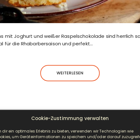
s mit Joghurt und weißer Raspelschokolade sind herrlich sa
l für die Rhabarbersaison und perfekt…
WEITERLESEN
Cookie-Zustimmung verwalten
NEUESTE BEITRÄGE
 dir ein optimales Erlebnis zu bieten, verwenden wir Technologien wie
okies, um Geräteinformationen zu speichern und/oder darauf zuzugreif