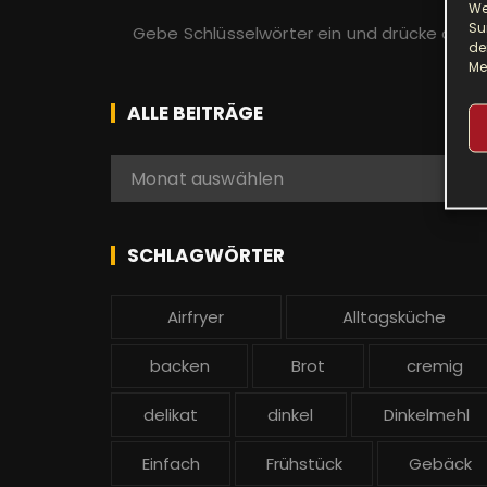
We
S
Su
u
de
Me
c
h
ALLE BEITRÄGE
e
n
A
Monat auswählen
a
l
c
l
h
e
SCHLAGWÖRTER
:
b
e
Airfryer
Alltagsküche
i
t
backen
Brot
cremig
r
ä
delikat
dinkel
Dinkelmehl
g
Einfach
Frühstück
Gebäck
e