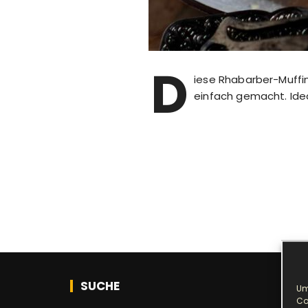
D
iese Rhabarber-Muffin
einfach gemacht. Idea
SUCHE
Um
Co