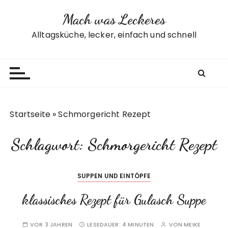
Z
Mach was Leckeres
u
m
Alltagsküche, lecker, einfach und schnell
I
n
h
a
l
t
Startseite
»
Schmorgericht Rezept
s
p
Schlagwort:
Schmorgericht Rezept
r
i
n
SUPPEN UND EINTÖPFE
g
e
klassisches Rezept für Gulasch Suppe
n
VOR 3 JAHREN
LESEDAUER:
4 MINUTEN
VON
MEIKE