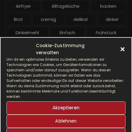
e
Airfryer
Alltagsküche
backen
i
t
Brot
cremig
delikat
dinkel
r
ä
Dinkelmehl
Einfach
Frühstück
g
Cookie-Zustimmung
Gebäck
gesund
Grillen
e
verwalten
Hauptgericht
Hefe
Hefeteig
Um dir ein optimales Erlebnis zu bieten, verwenden wir
Technologien wie Cookies, um Geräteinformationen zu
speichern und/oder darauf zuzugreifen. Wenn du diesen
HP5031
HP 5031
Technologien zustimmst, können wir Daten wie das
Surfverhalten oder eindeutige IDs auf dieser Website verarbeiten.
I Prep & Cook Gourmet
kochen
Wenn du deine Zustimmung nicht erteilst oder zurückziehst,
können bestimmte Merkmale und Funktionen beeinträchtigt
werden.
Krups
Krups Master Perfect Gourmet
Akzeptieren
Krups Prep & Cook
Ablehnen
Krups Prep & Cook Rezepte