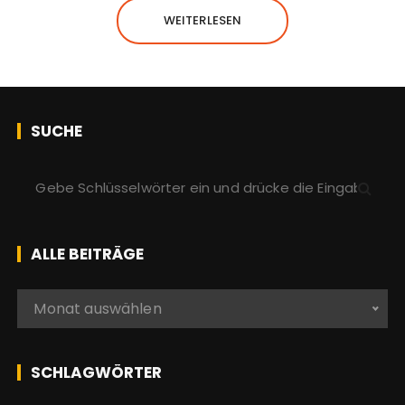
WEITERLESEN
SUCHE
S
u
c
h
ALLE BEITRÄGE
e
n
A
Monat auswählen
a
l
c
l
h
e
SCHLAGWÖRTER
:
b