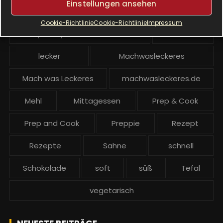
Einstellungen ansehen
Krups Prep and Cook
Cookie-Richtlinie
Cookie-Richtlinie
Impressum
Krups Prep and Cook backen
Kuchen
lecker
Machwasleckeres
Mach was Leckeres
machwasleckeres.de
Mehl
Mittagessen
Prep & Cook
Prep and Cook
Preppie
Rezept
Rezepte
Sahne
schnell
Schokolade
soft
süß
Tefal
vegetarisch