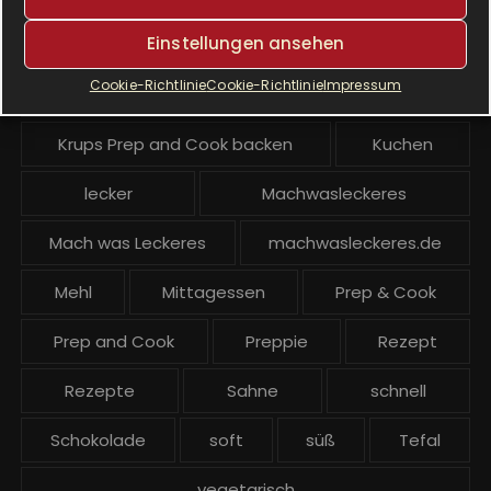
Einstellungen ansehen
Krups Prep & Cook Rezepte
Cookie-Richtlinie
Cookie-Richtlinie
Impressum
Krups Prep and Cook
Krups Prep and Cook backen
Kuchen
lecker
Machwasleckeres
Mach was Leckeres
machwasleckeres.de
Mehl
Mittagessen
Prep & Cook
Prep and Cook
Preppie
Rezept
Rezepte
Sahne
schnell
Schokolade
soft
süß
Tefal
vegetarisch