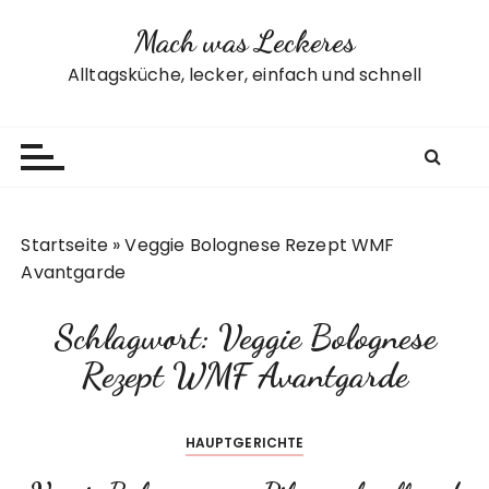
Z
Mach was Leckeres
u
m
Alltagsküche, lecker, einfach und schnell
I
n
h
a
l
t
Startseite
»
Veggie Bolognese Rezept WMF
s
Avantgarde
p
r
Schlagwort:
Veggie Bolognese
i
n
Rezept WMF Avantgarde
g
e
HAUPTGERICHTE
n