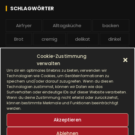
h
e
SCHLAGWÖRTER
:
b
e
Airfryer
Alltagsküche
backen
i
t
Brot
cremig
delikat
dinkel
r
ä
Dinkelmehl
Einfach
Frühstück
Cookie-Zustimmung
g
verwalten
Gebäck
gesund
Grillen
e
Um dir ein optimales Erlebnis zu bieten, verwenden wir
Technologien wie Cookies, um Geräteinformationen zu
Hauptgericht
Hefe
Hefeteig
speichern und/oder darauf zuzugreifen. Wenn du diesen
Technologien zustimmst, können wir Daten wie das
Surfverhalten oder eindeutige IDs auf dieser Website verarbeiten.
HP5031
HP 5031
Wenn du deine Zustimmung nicht erteilst oder zurückziehst,
können bestimmte Merkmale und Funktionen beeinträchtigt
I Prep & Cook Gourmet
kochen
werden.
Akzeptieren
Krups
Krups Master Perfect Gourmet
Ablehnen
Krups Prep & Cook