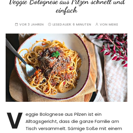
Veggie Bolognese aus Pilzen schnell und
einfach
VOR 3 JAHREN
LESEDAUER:
6 MINUTEN
VON
MEIKE
V
eggie Bolognese aus Pilzen ist ein
Alltagsgericht, dass die ganze Familie am
Tisch versammelt. Sämige Soße mit einem