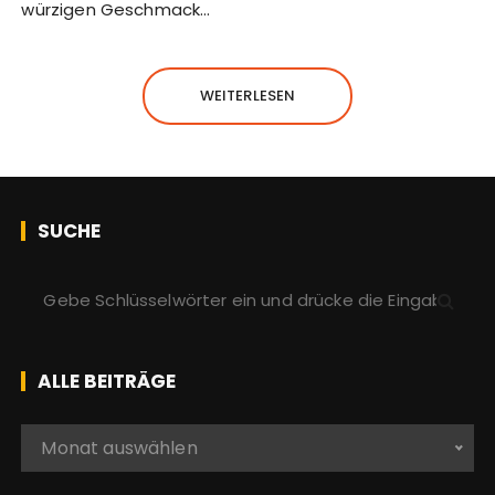
würzigen Geschmack…
WEITERLESEN
SUCHE
S
u
c
h
ALLE BEITRÄGE
e
n
A
Monat auswählen
a
l
c
l