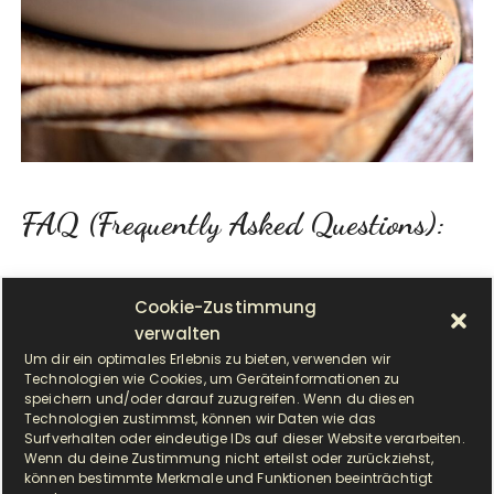
FAQ (Frequently Asked Questions):
Ist vegetarische Bolognese geschmacklich
Cookie-Zustimmung
vergleichbar mit der traditionellen Version?
verwalten
Um dir ein optimales Erlebnis zu bieten, verwenden wir
Technologien wie Cookies, um Geräteinformationen zu
Der Geschmack ist nicht komplett gleich, die
speichern und/oder darauf zuzugreifen. Wenn du diesen
Technologien zustimmst, können wir Daten wie das
Veggie Pilz Bolognese liegt nicht so schwer im
Surfverhalten oder eindeutige IDs auf dieser Website verarbeiten.
Magen. Mit Hülsenfrüchten wie Linsen oder
Wenn du deine Zustimmung nicht erteilst oder zurückziehst,
können bestimmte Merkmale und Funktionen beeinträchtigt
fleischlosen Alternativprodukten könnte man dem