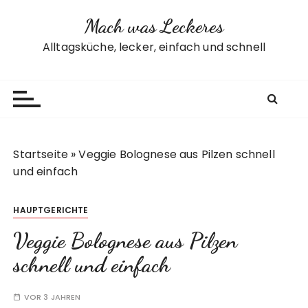
Z
Mach was Leckeres
u
m
Alltagsküche, lecker, einfach und schnell
I
n
h
a
l
t
Startseite
»
Veggie Bolognese aus Pilzen schnell
s
und einfach
p
r
HAUPTGERICHTE
i
n
Veggie Bolognese aus Pilzen
g
schnell und einfach
e
n
VOR 3 JAHREN