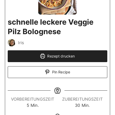
schnelle leckere Veggie
Pilz Bolognese
Iris
Rezept drucken
Pin Recipe
VORBEREITUNGSZEIT
ZUBEREITUNGSZEIT
M
M
5
Min.
30
Min.
i
i