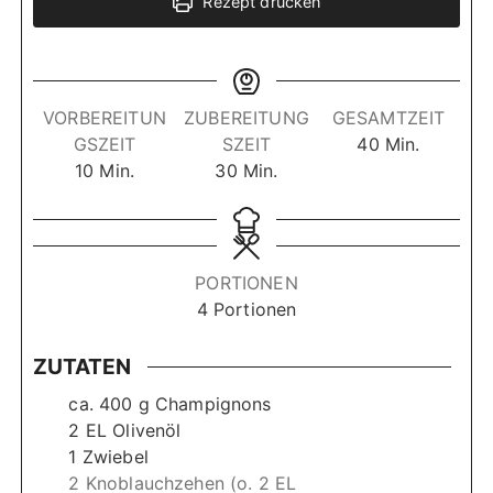
Rezept drucken
VORBEREITUN
ZUBEREITUNG
GESAMTZEIT
M
GSZEIT
SZEIT
40
Min.
M
M
i
10
Min.
30
Min.
i
i
n
n
n
u
u
u
t
t
t
e
PORTIONEN
e
e
n
4
Portionen
n
n
ZUTATEN
ca. 400 g Champignons
2
EL Olivenöl
1
Zwiebel
2 Knoblauchzehen (o. 2 EL