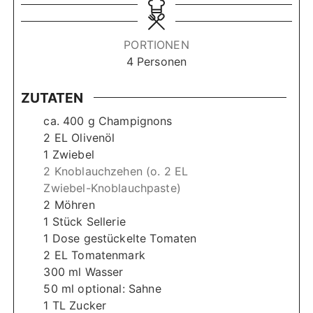
n
n
u
u
t
t
PORTIONEN
e
e
4
Personen
n
n
ZUTATEN
ca. 400 g Champignons
2
EL Olivenöl
1
Zwiebel
2 Knoblauchzehen (o. 2 EL
Zwiebel-Knoblauchpaste)
2
Möhren
1
Stück Sellerie
1
Dose
gestückelte Tomaten
2
EL
Tomatenmark
300
ml
Wasser
50
ml
optional: Sahne
1
TL
Zucker