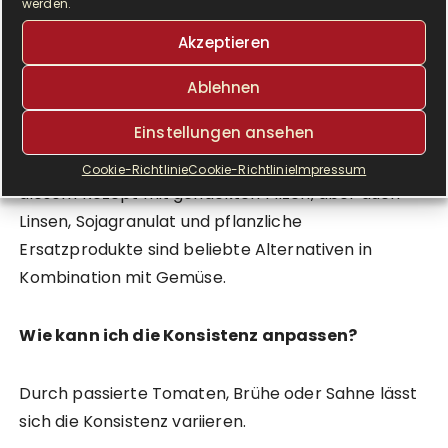
werden.
Original aber näher kommen.
Akzeptieren
Welche Zutaten eignen sich gut für
Ablehnen
vegetarische Bolognese?
Einstellungen ansehen
Die sämige Konsistenz der Soße erreichen wir in
Cookie-Richtlinie
Cookie-Richtlinie
Impressum
diesem Rezept mit gehackten Pilzen, aber auch
Linsen, Sojagranulat und pflanzliche
Ersatzprodukte sind beliebte Alternativen in
Kombination mit Gemüse.
Wie kann ich die Konsistenz anpassen?
Durch passierte Tomaten, Brühe oder Sahne lässt
sich die Konsistenz variieren.