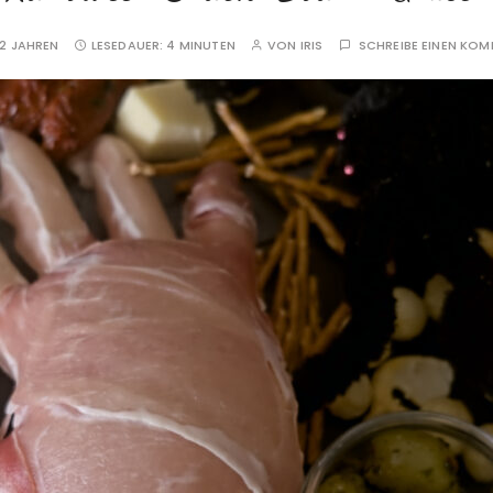
2 JAHREN
LESEDAUER:
4 MINUTEN
VON
IRIS
SCHREIBE EINEN KO