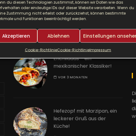
nn du diesen Technologien zustimmst, können wir Daten wie das
Djuvec als Risotto! So ein
A
rfverhalten oder eindeutige IDs auf dieser Website verarbeiten. Wenn du
leckerer One Pot!
ine Zustimmung nicht erteilst oder zurückziehst, können bestimmte
rkmale und Funktionen beeinträchtigt werden.
E
VOR 2 MONATEN
Akzeptieren
Ablehnen
Einstellungen ansehe
K
Cookie-Richtlinie
Cookie-Richtlinie
Impressum
W
Enchiladas – ein
mexikanischer Klassiker!
VOR 3 MONATEN
D
l
d
Hefezopf mit Marzipan, ein
w
leckerer Gruß aus der
Küche!