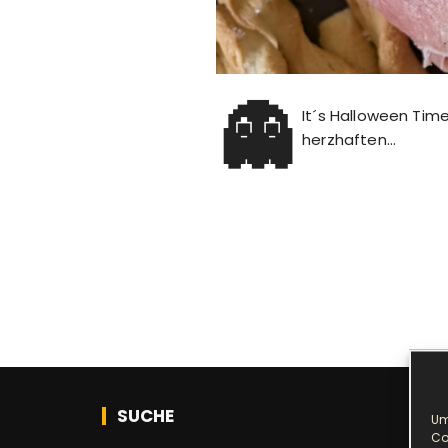
👻
It´s Halloween Tim
herzhaften…
SUCHE
Um
Co