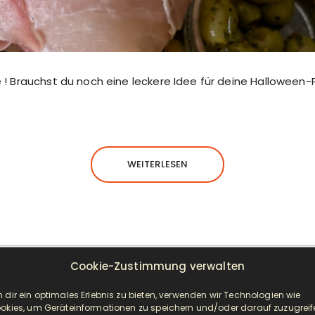
e ! Brauchst du noch eine leckere Idee für deine Halloween
WEITERLESEN
Cookie-Zustimmung verwalten
NEUESTE BEITRÄGE
 dir ein optimales Erlebnis zu bieten, verwenden wir Technologien wie
okies, um Geräteinformationen zu speichern und/oder darauf zuzugreif