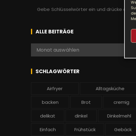
We
S
Su
u
de
Me
c
h
ALLE BEITRÄGE
e
n
A
Monat auswählen
a
l
c
l
h
e
SCHLAGWÖRTER
:
b
e
Airfryer
Alltagsküche
i
t
backen
Brot
cremig
r
ä
delikat
dinkel
Dinkelmehl
g
Einfach
Frühstück
Gebäck
e