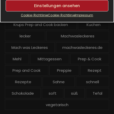
Krups Prep & Cook Rezepte
Einstellungen ansehen
Krups Prep and Cook
Cookie-Richtlinie
Cookie-Richtlinie
Impressum
Krups Prep and Cook backen
Kuchen
lecker
Machwasleckeres
Mach was Leckeres
machwasleckeres.de
Mehl
Mittagessen
Prep & Cook
Prep and Cook
Preppie
Rezept
Rezepte
Sahne
schnell
Schokolade
soft
süß
Tefal
vegetarisch