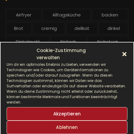
:
b
e
Airfryer
Alltagsküche
backen
i
t
Brot
cremig
delikat
dinkel
r
ä
Dinkelmehl
Einfach
Frühstück
g
Cookie-Zustimmung
Gebäck
gesund
Grillen
e
verwalten
Um dir ein optimales Erlebnis zu bieten, verwenden wir
Hauptgericht
Hefe
Hefeteig
Technologien wie Cookies, um Geräteinformationen zu
speichern und/oder darauf zuzugreifen. Wenn du diesen
Technologien zustimmst, können wir Daten wie das
HP5031
HP 5031
Surfverhalten oder eindeutige IDs auf dieser Website verarbeiten.
Wenn du deine Zustimmung nicht erteilst oder zurückziehst,
I Prep & Cook Gourmet
kochen
können bestimmte Merkmale und Funktionen beeinträchtigt
werden.
Krups
Krups Master Perfect Gourmet
Akzeptieren
Krups Prep & Cook
Ablehnen