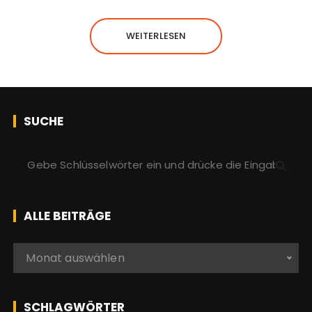
WEITERLESEN
SUCHE
S
u
c
h
ALLE BEITRÄGE
e
n
A
Monat auswählen
a
l
c
l
h
e
SCHLAGWÖRTER