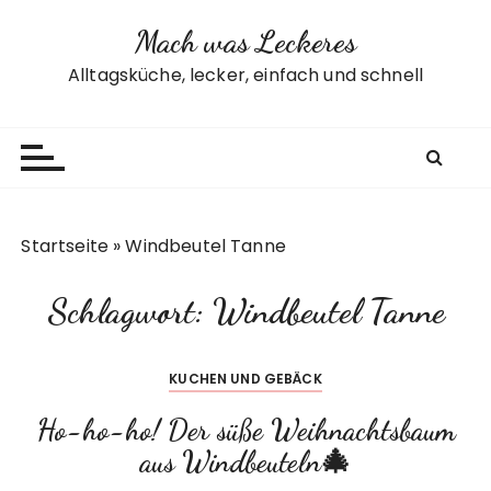
Z
Mach was Leckeres
u
m
Alltagsküche, lecker, einfach und schnell
I
n
h
a
l
t
Startseite
»
Windbeutel Tanne
s
p
Schlagwort:
Windbeutel Tanne
r
i
n
KUCHEN UND GEBÄCK
g
e
Ho-ho-ho! Der süße Weihnachtsbaum
n
aus Windbeuteln🎄