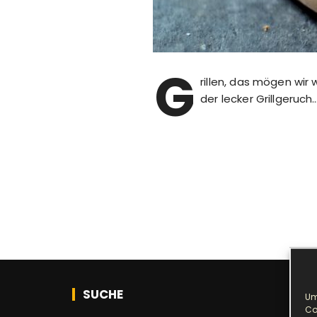
G
rillen, das mögen wi
der lecker Grillgeruch…
SUCHE
Um
Co