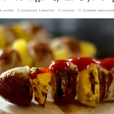
6 JAHREN
LESEDAUER:
2 MINUTEN
VON
IRIS
SCHREIBE EINEN KO