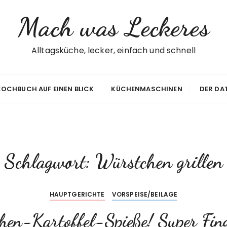
Mach was Leckeres
Alltagsküche, lecker, einfach und schnell
 KOCHBUCH AUF EINEN BLICK
KÜCHENMASCHINEN
DER DA
Schlagwort:
Würstchen grillen
HAUPTGERICHTE
VORSPEISE/BEILAGE
en-Kartoffel-Spieße! Super Fin