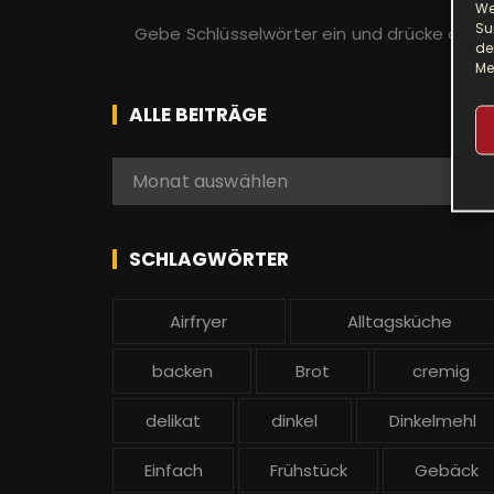
We
S
Su
u
de
Me
c
h
ALLE BEITRÄGE
e
n
A
Monat auswählen
a
l
c
l
h
e
SCHLAGWÖRTER
:
b
e
Airfryer
Alltagsküche
i
t
backen
Brot
cremig
r
ä
delikat
dinkel
Dinkelmehl
g
Einfach
Frühstück
Gebäck
e