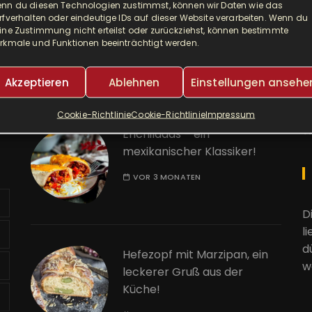
nn du diesen Technologien zustimmst, können wir Daten wie das
Djuvec als Risotto! So ein
A
rfverhalten oder eindeutige IDs auf dieser Website verarbeiten. Wenn du
leckerer One Pot!
ine Zustimmung nicht erteilst oder zurückziehst, können bestimmte
rkmale und Funktionen beeinträchtigt werden.
E
VOR 2 MONATEN
Akzeptieren
Ablehnen
Einstellungen ansehe
K
Cookie-Richtlinie
Cookie-Richtlinie
Impressum
W
Enchiladas – ein
mexikanischer Klassiker!
VOR 3 MONATEN
D
l
d
Hefezopf mit Marzipan, ein
w
leckerer Gruß aus der
Küche!