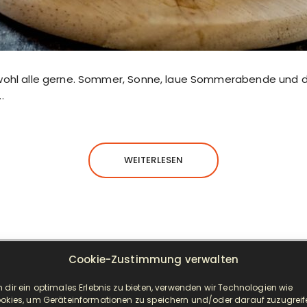
r wohl alle gerne. Sommer, Sonne, laue Sommerabende und 
.
WEITERLESEN
Cookie-Zustimmung verwalten
NEUESTE BEITRÄGE
 dir ein optimales Erlebnis zu bieten, verwenden wir Technologien wie
okies, um Geräteinformationen zu speichern und/oder darauf zuzugreif