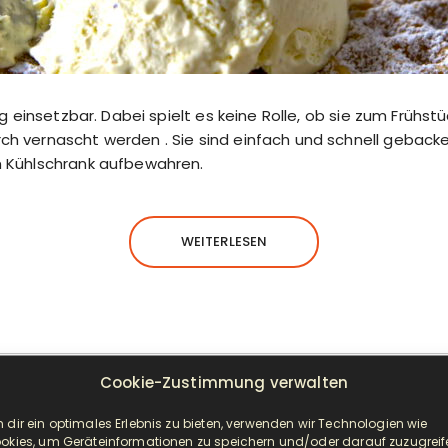
tig einsetzbar. Dabei spielt es keine Rolle, ob sie zum Frühst
ch vernascht werden . Sie sind einfach und schnell geback
m Kühlschrank aufbewahren.
WEITERLESEN
Cookie-Zustimmung verwalten
NEUESTE BEITRÄGE
 dir ein optimales Erlebnis zu bieten, verwenden wir Technologien wie
okies, um Geräteinformationen zu speichern und/oder darauf zuzugreif