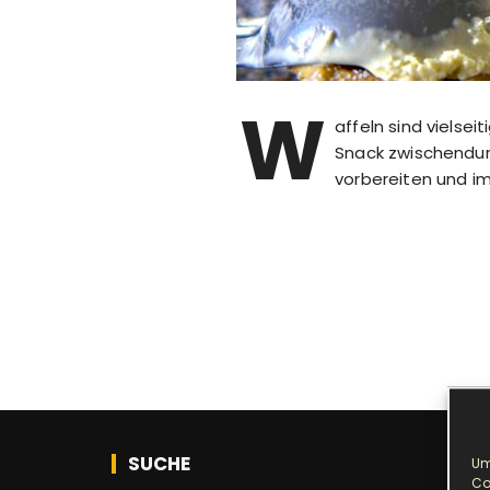
W
affeln sind vielsei
Snack zwischendur
vorbereiten und i
SUCHE
Um
Co