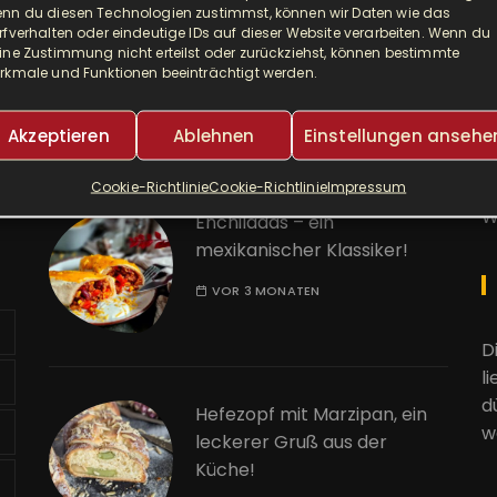
nn du diesen Technologien zustimmst, können wir Daten wie das
Djuvec als Risotto! So ein
A
rfverhalten oder eindeutige IDs auf dieser Website verarbeiten. Wenn du
ine Zustimmung nicht erteilst oder zurückziehst, können bestimmte
leckerer One Pot!
rkmale und Funktionen beeinträchtigt werden.
E
VOR 2 MONATEN
Akzeptieren
Ablehnen
Einstellungen ansehe
K
Cookie-Richtlinie
Cookie-Richtlinie
Impressum
W
Enchiladas – ein
mexikanischer Klassiker!
VOR 3 MONATEN
D
l
d
Hefezopf mit Marzipan, ein
w
leckerer Gruß aus der
Küche!