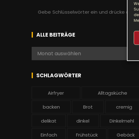
We
S
Su
de
u
Me
c
h
ALLE BEITRÄGE
e
n
A
Monat auswählen
a
l
c
l
h
e
SCHLAGWÖRTER
:
b
e
Airfryer
Alltagsküche
i
t
backen
Brot
cremig
r
ä
delikat
dinkel
Dinkelmehl
g
Einfach
Frühstück
Gebäck
e