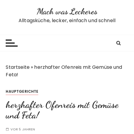
Z
Mach was Leckeres
u
m
Alltagsküche, lecker, einfach und schnell
I
n
h
a
l
t
Startseite
»
herzhafter Ofenreis mit Gemüse und
s
Feta!
p
r
HAUPTGERICHTE
i
n
herzhafter Ofenreis mit Gemüse
g
und Feta!
e
n
VOR 5 JAHREN