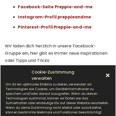
Facebook-Seite Preppie-and-me
Instagram-Profil preppieandme
Pinterest-Profil Preppie-and-me
Wir laden dich herzlich in unsere Facebook-
Gruppe ein, hier gibt es immer neue Inspirationen
oder Tipps und Tricks:
Cookie-Zustimmung
Krups Prep & Cook Rezepte Sammlung
verwalten
Um dir ein optimales Erlebnis zu bieten, verwenden wir
Technologien wie Cookies, um Geräteinformationen zu
speichern und/oder darauf zuzugreifen. Wenn du diesen
Technologien zustimmst, können wir Daten wie das
Surfverhalten oder eindeutige IDs auf dieser Website verarbeiten.
Wenn du deine Zustimmung nicht erteilst oder zurückziehst,
können bestimmte Merkmale und Funktionen beeinträchtigt