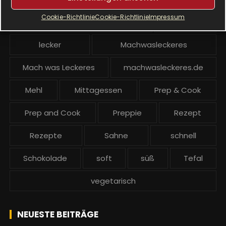
Cookie-Richtlinie
Cookie-Richtlinie
Impressum
Krups Prep and Cook backen
Kuchen
lecker
Machwasleckeres
Mach was Leckeres
machwasleckeres.de
Mehl
Mittagessen
Prep & Cook
Prep and Cook
Preppie
Rezept
Rezepte
Sahne
schnell
Schokolade
soft
süß
Tefal
vegetarisch
NEUESTE BEITRÄGE