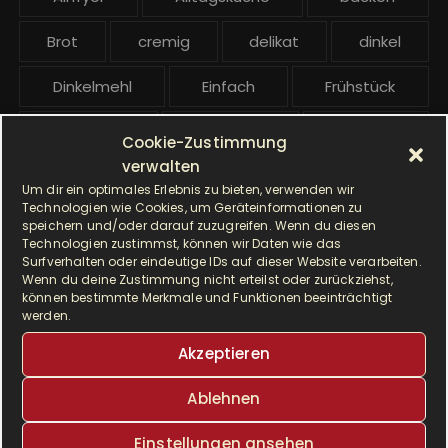
i
t
Brot
cremig
delikat
dinkel
r
ä
Dinkelmehl
Einfach
Frühstück
g
Gebäck
gesund
Grillen
e
Cookie-Zustimmung
verwalten
Hauptgericht
Hefe
Hefeteig
Um dir ein optimales Erlebnis zu bieten, verwenden wir
Technologien wie Cookies, um Geräteinformationen zu
HP5031
HP 5031
speichern und/oder darauf zuzugreifen. Wenn du diesen
Technologien zustimmst, können wir Daten wie das
Surfverhalten oder eindeutige IDs auf dieser Website verarbeiten.
I Prep & Cook Gourmet
kochen
Wenn du deine Zustimmung nicht erteilst oder zurückziehst,
können bestimmte Merkmale und Funktionen beeinträchtigt
Krups
Krups Master Perfect Gourmet
werden.
Akzeptieren
Krups Prep & Cook
Ablehnen
Krups Prep & Cook Rezepte
Einstellungen ansehen
Krups Prep and Cook