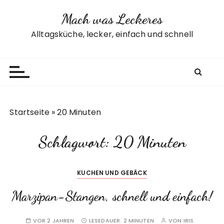
Z
Mach was Leckeres
u
m
Alltagsküche, lecker, einfach und schnell
I
n
h
a
l
t
Startseite
»
20 Minuten
s
p
Schlagwort:
20 Minuten
r
i
n
KUCHEN UND GEBÄCK
g
e
Marzipan-Stangen, schnell und einfach!
n
VOR 2 JAHREN
LESEDAUER:
2 MINUTEN
VON
IRIS