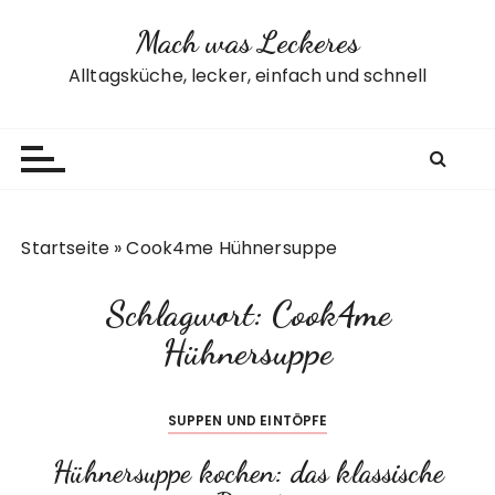
Z
Mach was Leckeres
u
m
Alltagsküche, lecker, einfach und schnell
I
n
h
a
l
t
Startseite
»
Cook4me Hühnersuppe
s
p
Schlagwort:
Cook4me
r
i
Hühnersuppe
n
g
SUPPEN UND EINTÖPFE
e
n
Hühnersuppe kochen: das klassische