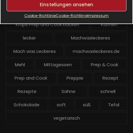
Einstellungen ansehen
Krups Prep and Cook
Cookie-Richtlinie
Cookie-Richtlinie
Impressum
Krups Prep and Cook backen
Kuchen
lecker
Machwasleckeres
Mach was Leckeres
machwasleckeres.de
Mehl
Mittagessen
Prep & Cook
Prep and Cook
Preppie
Rezept
Rezepte
Sahne
schnell
Schokolade
soft
süß
Tefal
vegetarisch