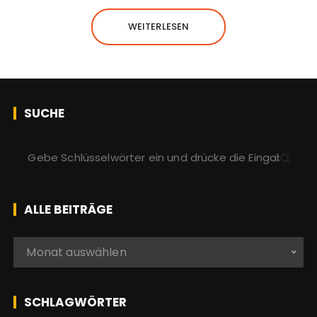
WEITERLESEN
SUCHE
S
u
c
h
ALLE BEITRÄGE
e
n
A
Monat auswählen
a
l
c
l
h
e
SCHLAGWÖRTER
:
b