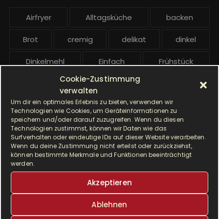
e
Airfryer
Alltagsküche
backen
i
t
Brot
cremig
delikat
dinkel
r
ä
Dinkelmehl
Einfach
Frühstück
g
Cookie-Zustimmung
Gebäck
gesund
Grillen
e
verwalten
Um dir ein optimales Erlebnis zu bieten, verwenden wir
Hauptgericht
Hefe
Hefeteig
Technologien wie Cookies, um Geräteinformationen zu
speichern und/oder darauf zuzugreifen. Wenn du diesen
HP5031
HP 5031
Technologien zustimmst, können wir Daten wie das
Surfverhalten oder eindeutige IDs auf dieser Website verarbeiten.
Wenn du deine Zustimmung nicht erteilst oder zurückziehst,
I Prep & Cook Gourmet
kochen
können bestimmte Merkmale und Funktionen beeinträchtigt
werden.
Krups
Krups Master Perfect Gourmet
Akzeptieren
Krups Prep & Cook
Ablehnen
Krups Prep & Cook Rezepte