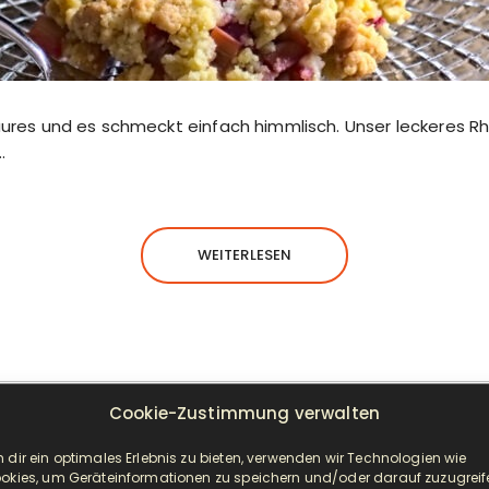
 saures und es schmeckt einfach himmlisch. Unser leckeres 
…
WEITERLESEN
Cookie-Zustimmung verwalten
NEUESTE BEITRÄGE
 dir ein optimales Erlebnis zu bieten, verwenden wir Technologien wie
okies, um Geräteinformationen zu speichern und/oder darauf zuzugreif