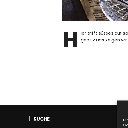
H
ier trifft süsses auf
geht ? Das zeigen wir
SUCHE
Um
Co