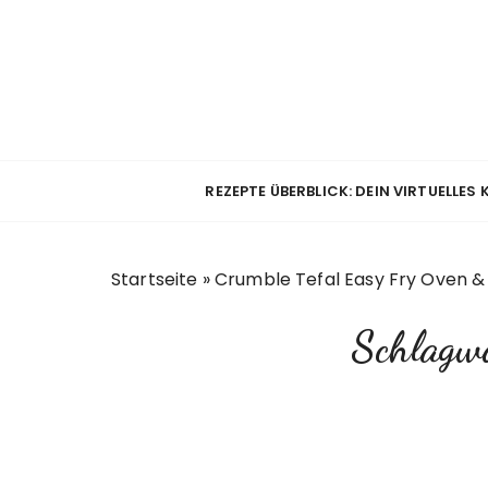
Z
u
m
I
n
h
a
REZEPTE ÜBERBLICK: DEIN VIRTUELLES
l
t
s
Startseite
»
Crumble Tefal Easy Fry Oven & 
p
r
Schlagw
i
n
g
e
n