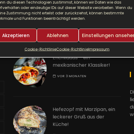
nn du diesen Technologien zustimmst, können wir Daten wie das
Djuvec als Risotto! So ein
A
rfverhalten oder eindeutige IDs auf dieser Website verarbeiten. Wenn du
leckerer One Pot!
ine Zustimmung nicht erteilst oder zurückziehst, können bestimmte
rkmale und Funktionen beeinträchtigt werden.
E
VOR 2 MONATEN
Akzeptieren
Ablehnen
Einstellungen ansehe
K
Cookie-Richtlinie
Cookie-Richtlinie
Impressum
W
Enchiladas – ein
mexikanischer Klassiker!
VOR 3 MONATEN
D
l
d
Hefezopf mit Marzipan, ein
w
leckerer Gruß aus der
Küche!