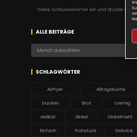
We
S
Su
u
de
Me
c
h
ALLE BEITRÄGE
e
n
A
Monat auswählen
a
l
c
l
h
e
SCHLAGWÖRTER
:
b
e
Airfryer
Alltagsküche
i
t
backen
Brot
cremig
r
ä
delikat
dinkel
Dinkelmehl
g
Einfach
Frühstück
Gebäck
e