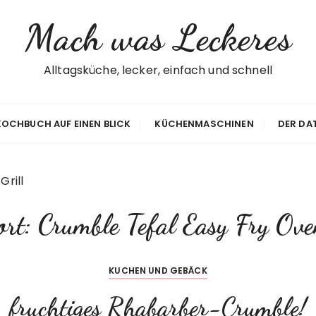
Mach was Leckeres
Alltagsküche, lecker, einfach und schnell
 KOCHBUCH AUF EINEN BLICK
KÜCHENMASCHINEN
DER DA
Grill
ort:
Crumble Tefal Easy Fry Ove
KUCHEN UND GEBÄCK
fruchtiges Rhabarber-Crumble!