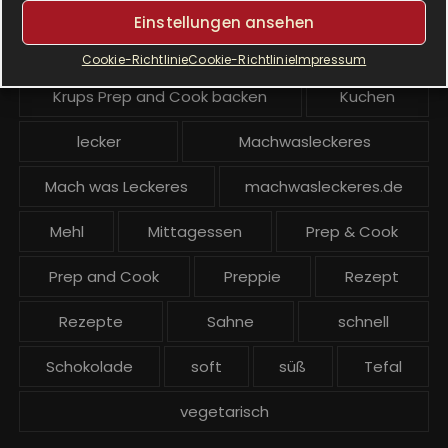
Krups Prep & Cook Rezepte
Einstellungen ansehen
Krups Prep and Cook
Cookie-Richtlinie
Cookie-Richtlinie
Impressum
Krups Prep and Cook backen
Kuchen
lecker
Machwasleckeres
Mach was Leckeres
machwasleckeres.de
Mehl
Mittagessen
Prep & Cook
Prep and Cook
Preppie
Rezept
Rezepte
Sahne
schnell
Schokolade
soft
süß
Tefal
vegetarisch