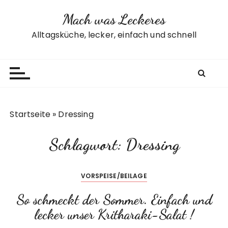
Z
Mach was Leckeres
u
m
Alltagsküche, lecker, einfach und schnell
I
n
h
a
l
t
Startseite
»
Dressing
s
p
Schlagwort:
Dressing
r
i
n
VORSPEISE/BEILAGE
g
e
So schmeckt der Sommer. Einfach und
n
lecker unser Kritharaki-Salat !