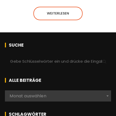
WEITERLESEN
SUCHE
S
u
c
h
ALLE BEITRÄGE
e
n
A
Monat auswählen
a
l
c
l
h
e
SCHLAGWÖRTER