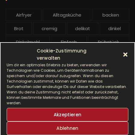
:
b
e
Airfryer
Alltagsküche
backen
i
t
Brot
cremig
delikat
dinkel
r
ä
Dinkelmehl
Einfach
Frühstück
g
Cookie-Zustimmung
Gebäck
gesund
Grillen
e
verwalten
Um dir ein optimales Erlebnis zu bieten, verwenden wir
Hauptgericht
Hefe
Hefeteig
Technologien wie Cookies, um Geräteinformationen zu
speichern und/oder darauf zuzugreifen. Wenn du diesen
Technologien zustimmst, können wir Daten wie das
HP5031
HP 5031
Surfverhalten oder eindeutige IDs auf dieser Website verarbeiten.
Wenn du deine Zustimmung nicht erteilst oder zurückziehst,
I Prep & Cook Gourmet
kochen
können bestimmte Merkmale und Funktionen beeinträchtigt
werden.
Krups
Krups Master Perfect Gourmet
Akzeptieren
Krups Prep & Cook
Ablehnen