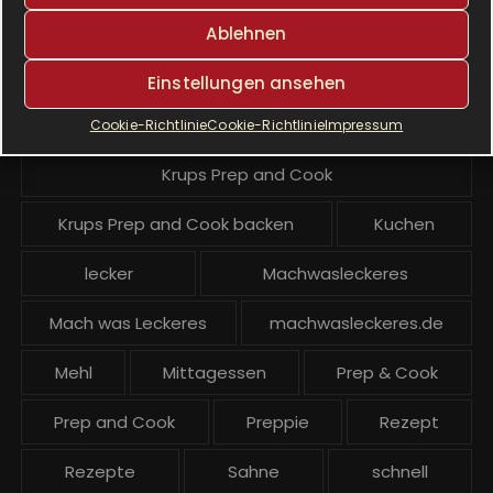
Krups
Krups Master Perfect Gourmet
Ablehnen
Krups Prep & Cook
Einstellungen ansehen
Krups Prep & Cook Rezepte
Cookie-Richtlinie
Cookie-Richtlinie
Impressum
Krups Prep and Cook
Krups Prep and Cook backen
Kuchen
lecker
Machwasleckeres
Mach was Leckeres
machwasleckeres.de
Mehl
Mittagessen
Prep & Cook
Prep and Cook
Preppie
Rezept
Rezepte
Sahne
schnell