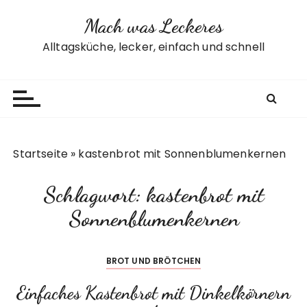
Z
Mach was Leckeres
u
m
Alltagsküche, lecker, einfach und schnell
I
n
h
a
l
t
Startseite
»
kastenbrot mit Sonnenblumenkernen
s
p
Schlagwort:
kastenbrot mit
r
i
Sonnenblumenkernen
n
g
BROT UND BRÖTCHEN
e
n
Einfaches Kastenbrot mit Dinkelkörnern