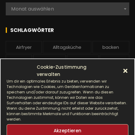
n
A
Monat auswählen
a
l
c
l
h
e
SCHLAGWÖRTER
:
b
e
Airfryer
Alltagsküche
backen
i
t
Brot
cremig
delikat
dinkel
r
Cookie-Zustimmung
ä
verwalten
Dinkelmehl
Einfach
Frühstück
g
Um dir ein optimales Erlebnis zu bieten, verwenden wir
Technologien wie Cookies, um Geräteinformationen zu
Gebäck
gesund
Grillen
e
speichern und/oder darauf zuzugreifen. Wenn du diesen
Technologien zustimmst, können wir Daten wie das
Hauptgericht
Hefe
Hefeteig
Surfverhalten oder eindeutige IDs auf dieser Website verarbeiten.
Wenn du deine Zustimmung nicht erteilst oder zurückziehst,
können bestimmte Merkmale und Funktionen beeinträchtigt
HP5031
HP 5031
werden.
I Prep & Cook Gourmet
kochen
Akzeptieren