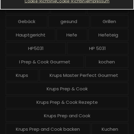
Cookie-Richtlinie
Cookie-Richtlinie
Impressum
ä
Dinkelmehl
Einfach
Frühstück
g
Gebäck
gesund
Grillen
e
Hauptgericht
Hefe
Hefeteig
HP5031
HP 5031
I Prep & Cook Gourmet
kochen
Krups
Krups Master Perfect Gourmet
Krups Prep & Cook
Krups Prep & Cook Rezepte
Krups Prep and Cook
Krups Prep and Cook backen
Kuchen