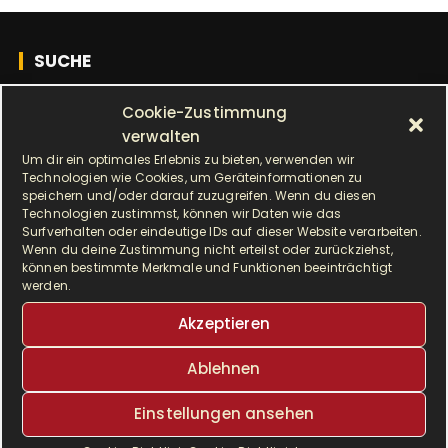
SUCHE
S
Cookie-Zustimmung
u
verwalten
c
Um dir ein optimales Erlebnis zu bieten, verwenden wir
Technologien wie Cookies, um Geräteinformationen zu
h
ALLE BEITRÄGE
speichern und/oder darauf zuzugreifen. Wenn du diesen
e
Technologien zustimmst, können wir Daten wie das
Surfverhalten oder eindeutige IDs auf dieser Website verarbeiten.
n
A
Wenn du deine Zustimmung nicht erteilst oder zurückziehst,
Monat auswählen
a
können bestimmte Merkmale und Funktionen beeinträchtigt
l
c
werden.
l
h
e
Akzeptieren
SCHLAGWÖRTER
:
b
Ablehnen
e
Airfryer
Alltagsküche
backen
i
Einstellungen ansehen
t
Brot
cremig
delikat
dinkel
r