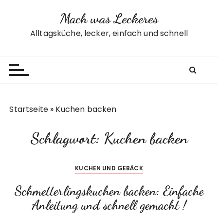
Z
Mach was Leckeres
u
m
Alltagsküche, lecker, einfach und schnell
I
n
h
a
l
t
Startseite
»
Kuchen backen
s
p
Schlagwort:
Kuchen backen
r
i
n
KUCHEN UND GEBÄCK
g
e
Schmetterlingskuchen backen: Einfache
n
Anleitung und schnell gemacht !