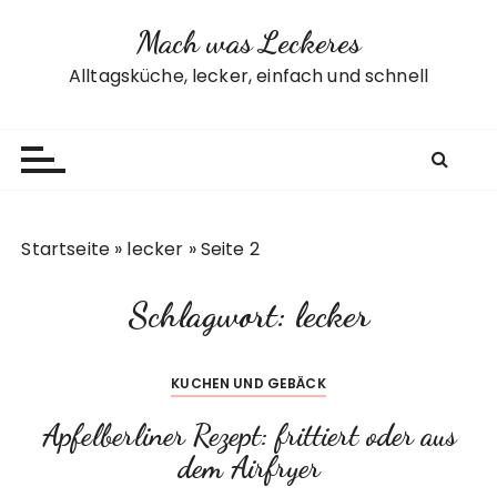
Z
Mach was Leckeres
u
m
Alltagsküche, lecker, einfach und schnell
I
n
h
a
l
t
Startseite
»
lecker
»
Seite 2
s
p
Schlagwort:
lecker
r
i
n
KUCHEN UND GEBÄCK
g
e
Apfelberliner Rezept: frittiert oder aus
n
dem Airfryer