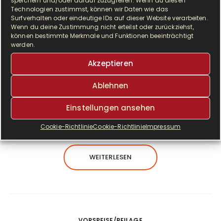
speichern und/oder darauf zuzugreifen. Wenn du diesen
Technologien zustimmst, können wir Daten wie das
Surfverhalten oder eindeutige IDs auf dieser Website verarbeiten.
Wenn du deine Zustimmung nicht erteilst oder zurückziehst,
können bestimmte Merkmale und Funktionen beeinträchtigt
werden.
Akzeptieren
D
u suchst das beste Rezept für einen
Ablehnen
Zwetschgen-Käsekuchen mit knusprigen
Streuseln? Hier findest du eine einfache
Einstellungen ansehen
Anleitung für den saftigsten…
Cookie-Richtlinie
Cookie-Richtlinie
Impressum
WEITERLESEN
VORSPEISE/BEILAGE