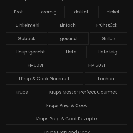
i
t
Brot
cremig
delikat
dinkel
r
ä
Dinkelmehl
Einfach
Frühstück
g
Gebäck
gesund
Grillen
e
Hauptgericht
Hefe
Hefeteig
HP5031
HP 5031
I Prep & Cook Gourmet
kochen
Krups
Krups Master Perfect Gourmet
Krups Prep & Cook
Krups Prep & Cook Rezepte
Krups Prep and Cook