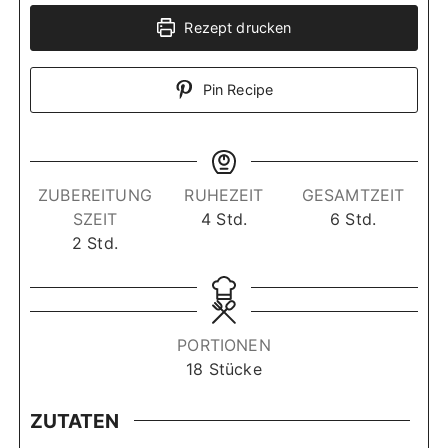
Rezept drucken
Pin Recipe
ZUBEREITUNG
RUHEZEIT
GESAMTZEIT
S
S
SZEIT
4
Std.
6
Std.
S
t
t
2
Std.
t
u
u
u
n
n
n
d
d
d
e
e
PORTIONEN
e
n
n
18
Stücke
n
ZUTATEN