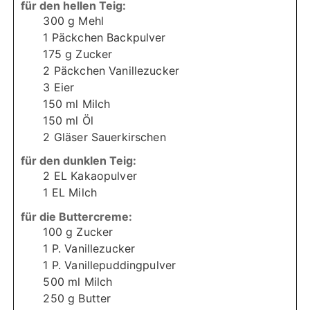
für den hellen Teig:
300
g
Mehl
1
Päckchen Backpulver
175
g
Zucker
2
Päckchen Vanillezucker
3
Eier
150
ml
Milch
150
ml
Öl
2
Gläser Sauerkirschen
für den dunklen Teig:
2
EL Kakaopulver
1
EL Milch
für die Buttercreme:
100
g
Zucker
1
P. Vanillezucker
1
P. Vanillepuddingpulver
500
ml
Milch
250
g
Butter