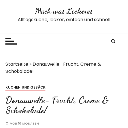
Z
Mach was Leckeres
u
m
Alltagsküche, lecker, einfach und schnell
I
n
h
a
l
t
Startseite
»
Donauwelle- Frucht, Creme &
s
Schokolade!
p
r
KUCHEN UND GEBÄCK
i
n
Donauwelle- Frucht, Creme &
g
Schokolade!
e
n
VOR 10 MONATEN