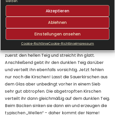
werden.
Akzeptieren
​Jetzt kommt der „Marmor“-Effekt: Teilt den Teig in
zwei Hälften. Unter die eine Hälfte rührt ihr das
Ablehnen
Kakaopulver und einen zusätzlichen Schuss Milch,
damit der dunkle Teig schön geschmeidig bleibt.
Einstellungen ansehen
​Nehmt euch ein Backblech, fettet es gut ein oder
Cookie-Richtlinie
Cookie-Richtlinie
Impressum
legt es mit Backpapier aus. Darauf verteilt ihr
zuerst den hellen Teig und streicht ihn glatt.
Anschließend gebt ihr den dunklen Teig darüber
und verteilt ihn ebenfalls vorsichtig. Jetzt fehlen
nur noch die Kirschen! Lasst die Sauerkirschen aus
dem Glas aber unbedingt vorher in einem Sieb
sehr gut abtropfen. Die abgetropften Kirschen
verteilt ihr dann gleichmäßig auf dem dunklen Teig.
Beim Backen sinken sie dann ein und erzeugen die
typischen „Wellen“ – daher kommt der Name!