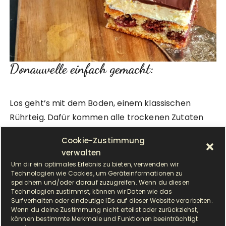
Donauwelle einfach gemacht:
​Los geht’s mit dem Boden, einem klassischen
Rührteig. Dafür kommen alle trockenen Zutaten
für den hellen Teig in eine Rührschüssel und
Cookie-Zustimmung
werden kurz mit dem Schneebesen vermischt.
verwalten
Anschließend folgen die feuchten Zutaten und
Um dir ein optimales Erlebnis zu bieten, verwenden wir
alles wird zu einem einheitlichen Teig verrührt (nur
Technologien wie Cookies, um Geräteinformationen zu
speichern und/oder darauf zuzugreifen. Wenn du diesen
solange wie nötig, so kurz wie möglich).
Technologien zustimmst, können wir Daten wie das
Surfverhalten oder eindeutige IDs auf dieser Website verarbeiten.
Wenn du deine Zustimmung nicht erteilst oder zurückziehst,
den Teig vorbereiten:
können bestimmte Merkmale und Funktionen beeinträchtigt