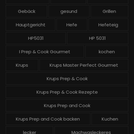
g
Gebäck
gesund
Grillen
e
Hauptgericht
Hefe
Hefeteig
HP5031
HP 5031
I Prep & Cook Gourmet
kochen
Krups
Krups Master Perfect Gourmet
Krups Prep & Cook
Krups Prep & Cook Rezepte
Krups Prep and Cook
Krups Prep and Cook backen
Kuchen
lecker
Machwasleckeres