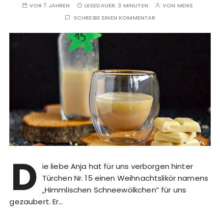
VOR 7 JAHREN
LESEDAUER:
3 MINUTEN
VON
MEIKE
SCHREIBE EINEN KOMMENTAR
D
ie liebe Anja hat für uns verborgen hinter
Türchen Nr. 15 einen Weihnachtslikör namens
„Himmlischen Schneewölkchen“ für uns
gezaubert. Er…