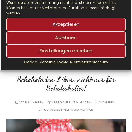
Wenn du deine Zustimmung nicht erteilst oder zurückziehst,
haben wir ihn…
können bestimmte Merkmale und Funktionen beeinträchtigt
werden.
Akzeptieren
WEITERLESEN
Ablehnen
Einstellungen ansehen
Cookie-Richtlinie
Cookie-Richtlinie
Impressum
GESCHENKE
GESCHENKE AUS DER KÜCHE
Schokoladen Likör, nicht nur für
Schokoholics!
VOR 9 JAHREN
LESEDAUER:
3 MINUTEN
VON
IRIS
SCHREIBE EINEN KOMMENTAR