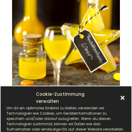
Cookie-Zustimmung
verwalten
Um dir ein optimales Erlebnis zu bieten, verwenden wir
D
Technologien wie Cookies, um Geräteinformationen zu
ieser leckere Likör mit Fruchtbonbons
speichern und/oder darauf zuzugreifen. Wenn du diesen
schmeckt sehr fruchtig und ziemlich süß,
Technologien zustimmst, können wir Daten wie das
Surfverhalten oder eindeutige IDs auf dieser Website verarbeiten.
obwohl kein Extrazucker drin ist. Verkostet