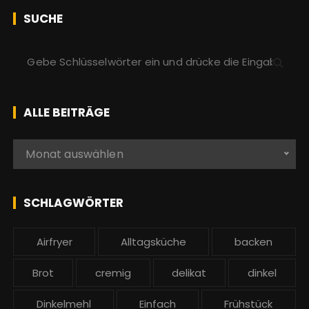
SUCHE
S
u
c
h
ALLE BEITRÄGE
e
n
A
Monat auswählen
a
l
c
l
h
e
SCHLAGWÖRTER
:
b
e
Airfryer
Alltagsküche
backen
i
t
Brot
cremig
delikat
dinkel
r
ä
Dinkelmehl
Einfach
Frühstück