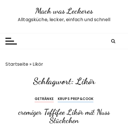
Z
Mach was Leckeres
u
m
Alltagsküche, lecker, einfach und schnell
I
n
h
a
l
t
Startseite
»
Likör
s
p
Schlagwort:
Likör
r
i
n
GETRÄNKE
KRUPS PREP&COOK
g
e
cremiger Toffifee Likör mit Nuss
n
Stückchen