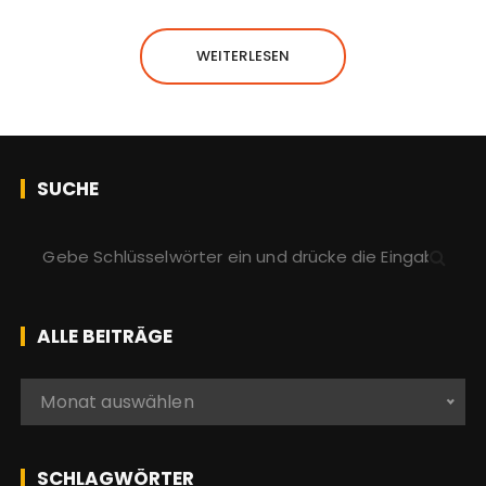
WEITERLESEN
SUCHE
S
u
c
h
ALLE BEITRÄGE
e
n
A
Monat auswählen
a
l
c
l
h
e
SCHLAGWÖRTER