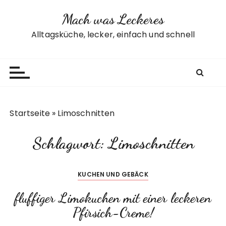
Z
Mach was Leckeres
u
m
Alltagsküche, lecker, einfach und schnell
I
n
h
a
l
t
Startseite
»
Limoschnitten
s
p
Schlagwort:
Limoschnitten
r
i
n
KUCHEN UND GEBÄCK
g
e
fluffiger Limokuchen mit einer leckeren
n
Pfirsich-Creme!