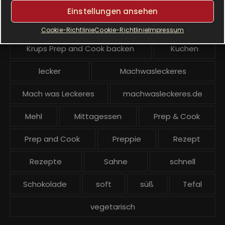
Krups Prep & Cook Rezepte
Einstellungen ansehen
Krups Prep and Cook
Cookie-Richtlinie
Cookie-Richtlinie
Impressum
Krups Prep and Cook backen
Kuchen
lecker
Machwasleckeres
Mach was Leckeres
machwasleckeres.de
Mehl
Mittagessen
Prep & Cook
Prep and Cook
Preppie
Rezept
Rezepte
Sahne
schnell
Schokolade
soft
süß
Tefal
vegetarisch