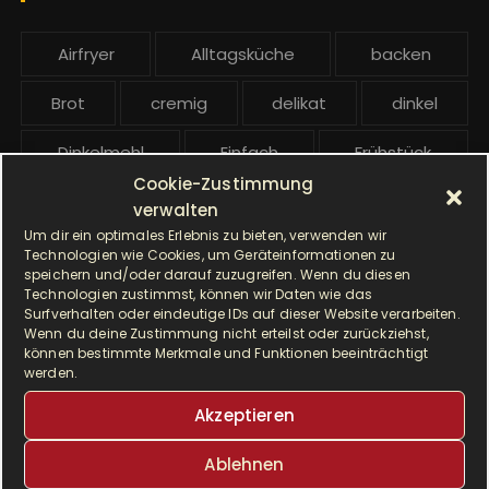
:
b
e
Airfryer
Alltagsküche
backen
i
t
Brot
cremig
delikat
dinkel
r
ä
Dinkelmehl
Einfach
Frühstück
g
Cookie-Zustimmung
Gebäck
gesund
Grillen
e
verwalten
Um dir ein optimales Erlebnis zu bieten, verwenden wir
Hauptgericht
Hefe
Hefeteig
Technologien wie Cookies, um Geräteinformationen zu
speichern und/oder darauf zuzugreifen. Wenn du diesen
Technologien zustimmst, können wir Daten wie das
HP5031
HP 5031
Surfverhalten oder eindeutige IDs auf dieser Website verarbeiten.
Wenn du deine Zustimmung nicht erteilst oder zurückziehst,
I Prep & Cook Gourmet
kochen
können bestimmte Merkmale und Funktionen beeinträchtigt
werden.
Krups
Krups Master Perfect Gourmet
Akzeptieren
Krups Prep & Cook
Ablehnen