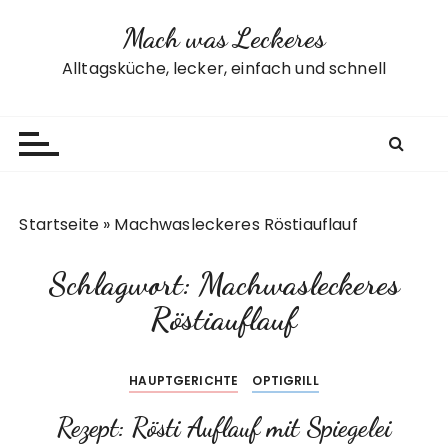
Z
Mach was Leckeres
u
m
Alltagsküche, lecker, einfach und schnell
I
n
h
a
l
t
Startseite
»
Machwasleckeres Röstiauflauf
s
p
Schlagwort:
Machwasleckeres
r
i
Röstiauflauf
n
g
HAUPTGERICHTE
OPTIGRILL
e
n
Rezept: Rösti Auflauf mit Spiegelei