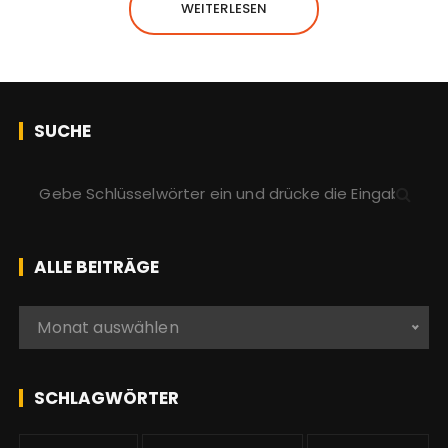
WEITERLESEN
SUCHE
S
u
c
h
ALLE BEITRÄGE
e
n
A
Monat auswählen
a
l
c
l
h
e
SCHLAGWÖRTER
:
b
e