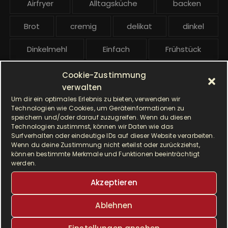
Airfryer
Alltagsküche
backen
i
t
Brot
cremig
delikat
dinkel
r
ä
Dinkelmehl
Einfach
Frühstück
g
Gebäck
gesund
Grillen
e
Cookie-Zustimmung
verwalten
Hauptgericht
Hefe
Hefeteig
Um dir ein optimales Erlebnis zu bieten, verwenden wir
Technologien wie Cookies, um Geräteinformationen zu
HP5031
HP 5031
speichern und/oder darauf zuzugreifen. Wenn du diesen
Technologien zustimmst, können wir Daten wie das
Surfverhalten oder eindeutige IDs auf dieser Website verarbeiten.
I Prep & Cook Gourmet
kochen
Wenn du deine Zustimmung nicht erteilst oder zurückziehst,
können bestimmte Merkmale und Funktionen beeinträchtigt
Krups
Krups Master Perfect Gourmet
werden.
Akzeptieren
Krups Prep & Cook
Ablehnen
Krups Prep & Cook Rezepte