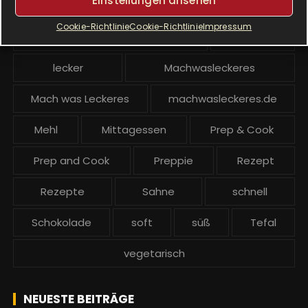
Einstellungen ansehen
Krups Prep and Cook
Cookie-Richtlinie
Cookie-Richtlinie
Impressum
Krups Prep and Cook backen
Kuchen
lecker
Machwasleckeres
Mach was Leckeres
machwasleckeres.de
Mehl
Mittagessen
Prep & Cook
Prep and Cook
Preppie
Rezept
Rezepte
Sahne
schnell
Schokolade
soft
süß
Tefal
vegetarisch
NEUESTE BEITRÄGE