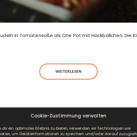
Nudeln in Tomatensoße als One Pot mit Hackbällchen. Die K
WEITERLESEN
Cookie-Zustimmung verwalten
NEUESTE BEITRÄGE
 dir ein optimales Erlebnis zu bieten, verwenden wir Technologien wie
okies, um Geräteinformationen zu speichern und/oder darauf zuzugreif