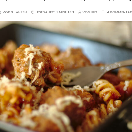
VOR 9 JAHREN
LESEDAUER:
3 MINUTEN
VON
IRIS
4 KOMMENTAR