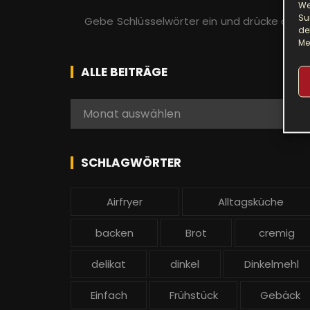
We
S
Su
u
de
Me
c
h
ALLE BEITRÄGE
e
n
A
Monat auswählen
a
l
c
l
h
e
SCHLAGWÖRTER
:
b
e
Airfryer
Alltagsküche
i
t
backen
Brot
cremig
r
ä
delikat
dinkel
Dinkelmehl
g
Einfach
Frühstück
Gebäck
e