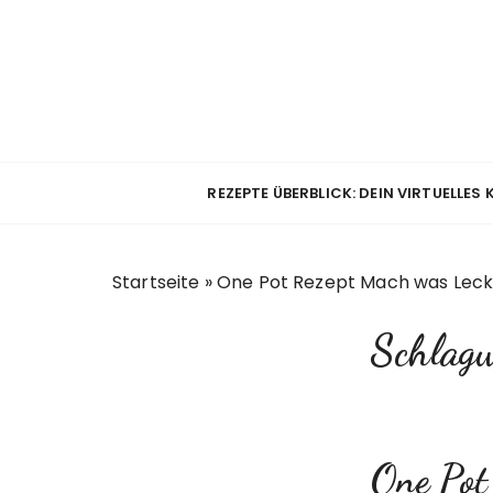
Z
u
m
I
n
h
a
REZEPTE ÜBERBLICK: DEIN VIRTUELLES
l
t
s
Startseite
»
One Pot Rezept Mach was Leck
p
r
Schlag
i
n
g
e
n
One Pot