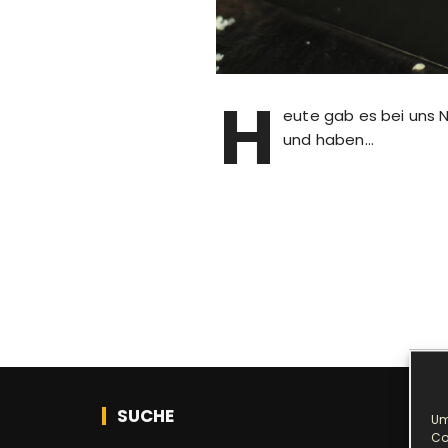
H
eute gab es bei uns 
und haben…
SUCHE
Um
Co