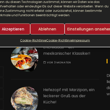
nn du diesen Technologien zustimmst, können wir Daten wie das
Djuvec als Risotto! So ein
A
rfverhalten oder eindeutige IDs auf dieser Website verarbeiten. Wenn du
leckerer One Pot!
ine Zustimmung nicht erteilst oder zurückziehst, können bestimmte
rkmale und Funktionen beeinträchtigt werden.
E
VOR 2 MONATEN
Akzeptieren
Ablehnen
Einstellungen ansehe
K
Cookie-Richtlinie
Cookie-Richtlinie
Impressum
W
Enchiladas – ein
mexikanischer Klassiker!
VOR 3 MONATEN
D
l
d
Hefezopf mit Marzipan, ein
w
leckerer Gruß aus der
Küche!