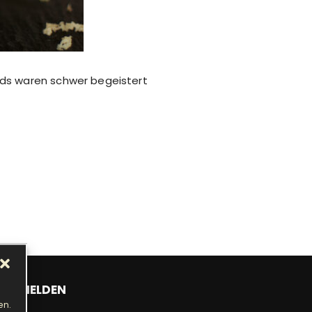
ids waren schwer begeistert
ANMELDEN
en.