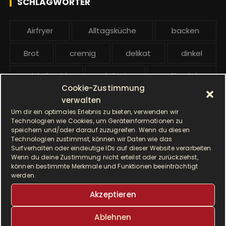
SCHLAGWÖRTER
:
b
e
Airfryer
Alltagsküche
backen
i
t
Brot
cremig
delikat
dinkel
r
ä
Dinkelmehl
Einfach
Frühstück
g
Cookie-Zustimmung
Gebäck
gesund
Grillen
e
verwalten
Um dir ein optimales Erlebnis zu bieten, verwenden wir
Hauptgericht
Hefe
Hefeteig
Technologien wie Cookies, um Geräteinformationen zu
speichern und/oder darauf zuzugreifen. Wenn du diesen
Technologien zustimmst, können wir Daten wie das
HP5031
HP 5031
Surfverhalten oder eindeutige IDs auf dieser Website verarbeiten.
Wenn du deine Zustimmung nicht erteilst oder zurückziehst,
I Prep & Cook Gourmet
kochen
können bestimmte Merkmale und Funktionen beeinträchtigt
werden.
Krups
Krups Master Perfect Gourmet
Akzeptieren
Krups Prep & Cook
Ablehnen