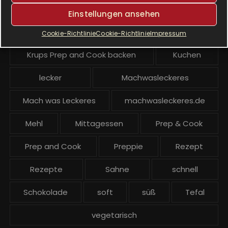
Krups Prep & Cook Rezepte
Einstellungen ansehen
Krups Prep and Cook
Cookie-Richtlinie
Cookie-Richtlinie
Impressum
Krups Prep and Cook backen
Kuchen
lecker
Machwasleckeres
Mach was Leckeres
machwasleckeres.de
Mehl
Mittagessen
Prep & Cook
Prep and Cook
Preppie
Rezept
Rezepte
Sahne
schnell
Schokolade
soft
süß
Tefal
vegetarisch