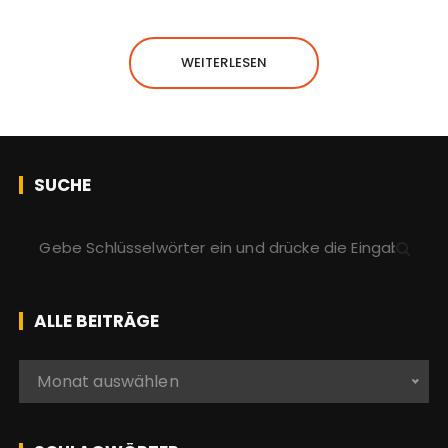
WEITERLESEN
SUCHE
S
u
c
h
ALLE BEITRÄGE
e
n
A
Monat auswählen
a
l
c
l
h
e