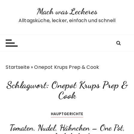
Z
Mach was Leckeres
u
m
Alltagsküche, lecker, einfach und schnell
I
n
h
a
l
t
Startseite
»
Onepot Krups Prep & Cook
s
p
Schlagwort:
Onepot Krups Prep &
r
i
Cook
n
g
HAUPTGERICHTE
e
n
Tomaten, Nudel, Hähnchen – One Pot,