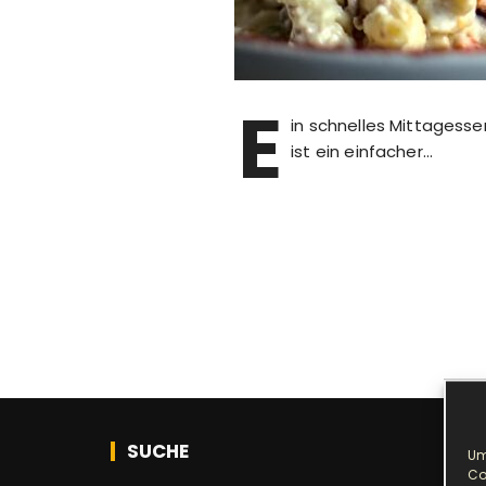
E
in schnelles Mittagess
ist ein einfacher…
SUCHE
Um
Co