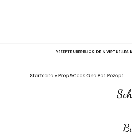
Z
u
m
I
n
h
a
REZEPTE ÜBERBLICK: DEIN VIRTUELLES
l
t
s
Startseite
»
Prep&Cook One Pot Rezept
p
r
Sch
i
n
g
e
n
Bu