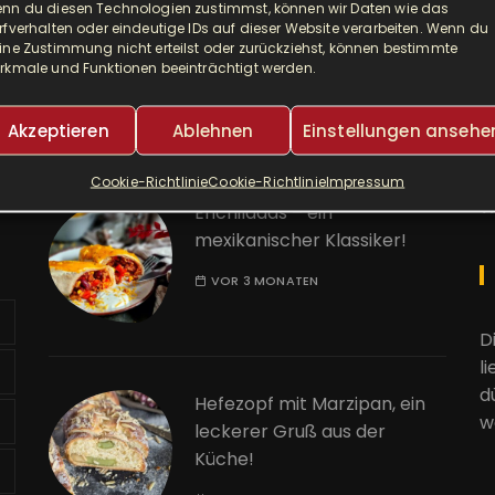
nn du diesen Technologien zustimmst, können wir Daten wie das
Djuvec als Risotto! So ein
A
rfverhalten oder eindeutige IDs auf dieser Website verarbeiten. Wenn du
leckerer One Pot!
ine Zustimmung nicht erteilst oder zurückziehst, können bestimmte
rkmale und Funktionen beeinträchtigt werden.
E
VOR 2 MONATEN
Akzeptieren
Ablehnen
Einstellungen ansehe
K
Cookie-Richtlinie
Cookie-Richtlinie
Impressum
W
Enchiladas – ein
mexikanischer Klassiker!
VOR 3 MONATEN
D
l
d
Hefezopf mit Marzipan, ein
w
leckerer Gruß aus der
Küche!