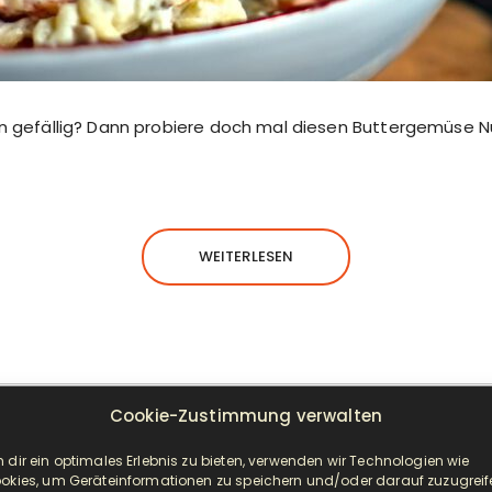
en gefällig? Dann probiere doch mal diesen Buttergemüse Nu
WEITERLESEN
Cookie-Zustimmung verwalten
NEUESTE BEITRÄGE
 dir ein optimales Erlebnis zu bieten, verwenden wir Technologien wie
okies, um Geräteinformationen zu speichern und/oder darauf zuzugreif