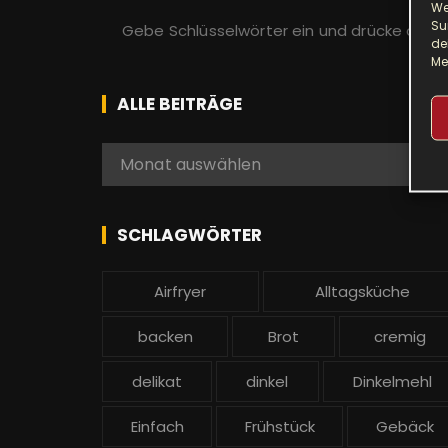
We
S
Su
u
de
Me
c
h
ALLE BEITRÄGE
e
n
A
Monat auswählen
a
l
c
l
h
e
SCHLAGWÖRTER
:
b
e
Airfryer
Alltagsküche
i
t
backen
Brot
cremig
r
ä
delikat
dinkel
Dinkelmehl
g
Einfach
Frühstück
Gebäck
e