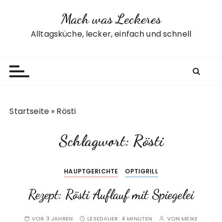
Z
Mach was Leckeres
u
m
Alltagsküche, lecker, einfach und schnell
I
n
h
a
l
t
Startseite
»
Rösti
s
p
Schlagwort:
Rösti
r
i
n
HAUPTGERICHTE
OPTIGRILL
g
e
Rezept: Rösti Auflauf mit Spiegelei
n
VOR 3 JAHREN
LESEDAUER:
4 MINUTEN
VON
MEIKE