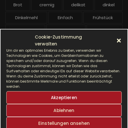
t
Brot
cremig
delikat
dinkel
r
ä
Dinkelmehl
Einfach
Frühstück
g
Gebäck
gesund
Grillen
e
Cookie-Zustimmung
Hauptgericht
Hefe
Hefeteig
verwalten
Um dir ein optimales Erlebnis zu bieten, verwenden wir
Technologien wie Cookies, um Geräteinformationen zu
HP5031
HP 5031
speichern und/oder darauf zuzugreifen. Wenn du diesen
Technologien zustimmst, können wir Daten wie das
I Prep & Cook Gourmet
kochen
Surfverhalten oder eindeutige IDs auf dieser Website verarbeiten.
Wenn du deine Zustimmung nicht erteilst oder zurückziehst,
können bestimmte Merkmale und Funktionen beeinträchtigt
Krups
Krups Master Perfect Gourmet
werden.
Krups Prep & Cook
Akzeptieren
Krups Prep & Cook Rezepte
Ablehnen
Krups Prep and Cook
Einstellungen ansehen