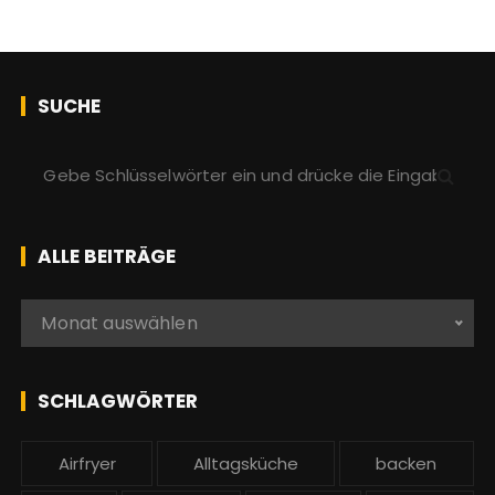
SUCHE
S
u
c
h
ALLE BEITRÄGE
e
n
A
Monat auswählen
a
l
c
l
h
e
SCHLAGWÖRTER
:
b
e
Airfryer
Alltagsküche
backen
i