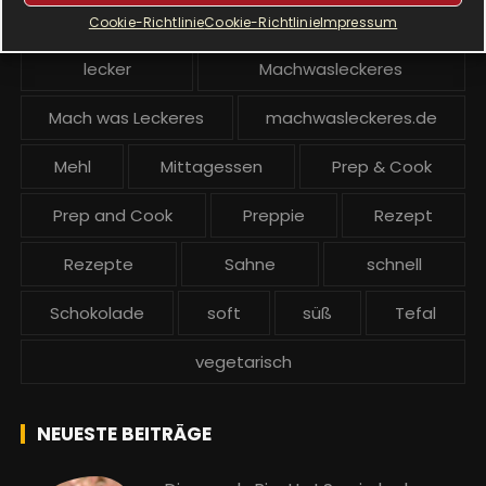
Krups Prep and Cook backen
Kuchen
Cookie-Richtlinie
Cookie-Richtlinie
Impressum
lecker
Machwasleckeres
Mach was Leckeres
machwasleckeres.de
Mehl
Mittagessen
Prep & Cook
Prep and Cook
Preppie
Rezept
Rezepte
Sahne
schnell
Schokolade
soft
süß
Tefal
vegetarisch
NEUESTE BEITRÄGE