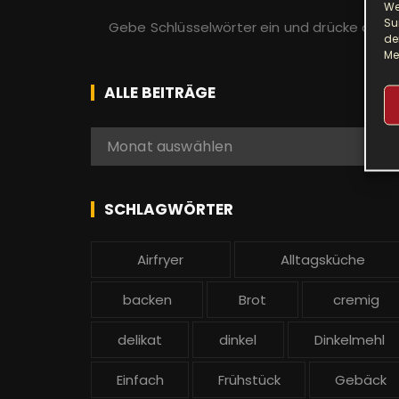
We
S
Su
u
de
Me
c
h
ALLE BEITRÄGE
e
n
A
Monat auswählen
a
l
c
l
h
e
SCHLAGWÖRTER
:
b
e
Airfryer
Alltagsküche
i
t
backen
Brot
cremig
r
ä
delikat
dinkel
Dinkelmehl
g
Einfach
Frühstück
Gebäck
e