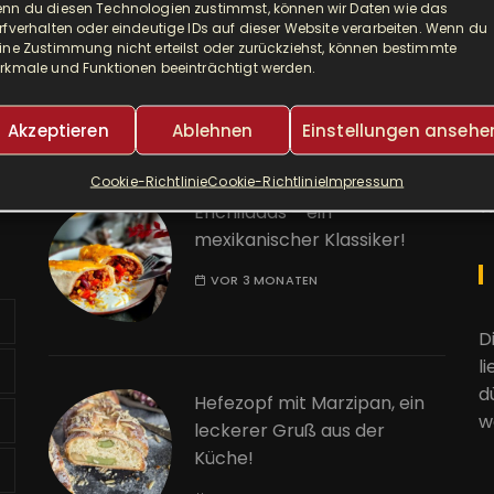
nn du diesen Technologien zustimmst, können wir Daten wie das
Djuvec als Risotto! So ein
A
rfverhalten oder eindeutige IDs auf dieser Website verarbeiten. Wenn du
leckerer One Pot!
ine Zustimmung nicht erteilst oder zurückziehst, können bestimmte
rkmale und Funktionen beeinträchtigt werden.
E
VOR 2 MONATEN
Akzeptieren
Ablehnen
Einstellungen ansehe
K
Cookie-Richtlinie
Cookie-Richtlinie
Impressum
W
Enchiladas – ein
mexikanischer Klassiker!
VOR 3 MONATEN
D
l
d
Hefezopf mit Marzipan, ein
w
leckerer Gruß aus der
Küche!