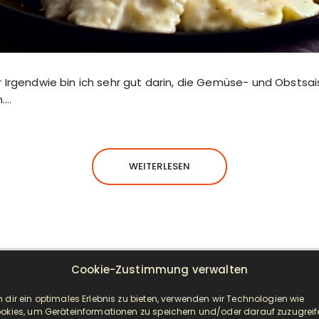
 Irgendwie bin ich sehr gut darin, die Gemüse- und Obstsa
….
WEITERLESEN
Cookie-Zustimmung verwalten
NEUESTE BEITRÄGE
 dir ein optimales Erlebnis zu bieten, verwenden wir Technologien wie
okies, um Geräteinformationen zu speichern und/oder darauf zuzugreif