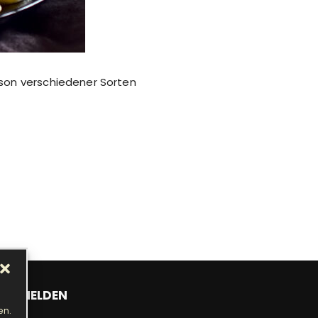
ison verschiedener Sorten
ANMELDEN
en.