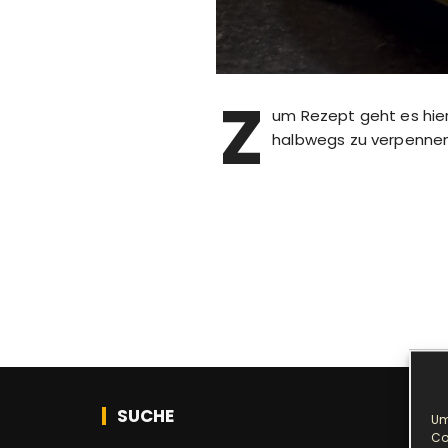
Z
um Rezept geht es hier
halbwegs zu verpennen
SUCHE
Um
Co