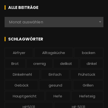
h
ALLE BEITRÄGE
e
n
A
Monat auswählen
a
l
c
l
h
e
SCHLAGWÖRTER
:
b
e
Airfryer
Alltagsküche
backen
i
t
Brot
cremig
delikat
dinkel
r
ä
Dinkelmehl
Einfach
Frühstück
g
Gebäck
gesund
Grillen
e
Hauptgericht
Hefe
Hefeteig
HP5031
HP 5031