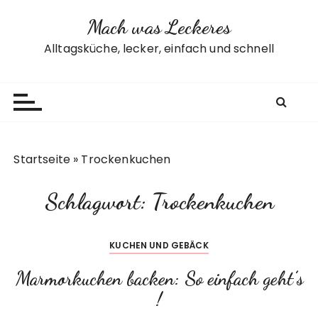
Z
Mach was Leckeres
u
m
Alltagsküche, lecker, einfach und schnell
I
n
h
a
l
t
Startseite
»
Trockenkuchen
s
p
Schlagwort:
Trockenkuchen
r
i
n
KUCHEN UND GEBÄCK
g
e
Marmorkuchen backen: So einfach geht’s
n
!