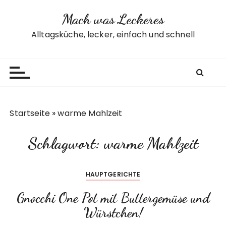
Z
Mach was Leckeres
u
m
Alltagsküche, lecker, einfach und schnell
I
n
h
a
l
t
Startseite
»
warme Mahlzeit
s
p
Schlagwort:
warme Mahlzeit
r
i
n
HAUPTGERICHTE
g
e
Gnocchi One Pot mit Buttergemüse und
n
Würstchen!