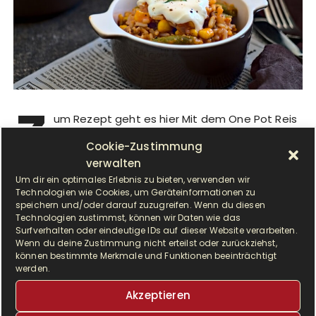
Z
um Rezept geht es hier Mit dem One Pot Reis
Mexican Style kommt ein
Cookie-Zustimmung
abwechslungsreiches, schmackhaftes Gericht
verwalten
auf den Mittagstisch….
Um dir ein optimales Erlebnis zu bieten, verwenden wir
Technologien wie Cookies, um Geräteinformationen zu
speichern und/oder darauf zuzugreifen. Wenn du diesen
Technologien zustimmst, können wir Daten wie das
WEITERLESEN
Surfverhalten oder eindeutige IDs auf dieser Website verarbeiten.
Wenn du deine Zustimmung nicht erteilst oder zurückziehst,
können bestimmte Merkmale und Funktionen beeinträchtigt
werden.
Akzeptieren
SUPPEN UND EINTÖPFE