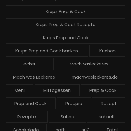
Krups Prep & Cook
Krups Prep & Cook Rezepte
Krups Prep and Cook
Krups Prep and Cook backen
Kuchen
lecker
Machwasleckeres
Mach was Leckeres
machwasleckeres.de
Mehl
Mittagessen
Prep & Cook
Prep and Cook
Preppie
Rezept
Rezepte
Sahne
schnell
Schokolade
soft
süß
Tefal