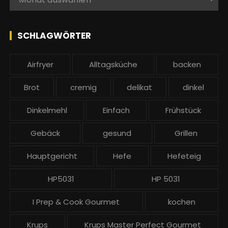
a
l
c
l
h
e
SCHLAGWÖRTER
:
b
e
Airfryer
Alltagsküche
backen
i
t
Brot
cremig
delikat
dinkel
r
ä
Dinkelmehl
Einfach
Frühstück
g
Gebäck
gesund
Grillen
e
Hauptgericht
Hefe
Hefeteig
HP5031
HP 5031
I Prep & Cook Gourmet
kochen
Krups
Krups Master Perfect Gourmet