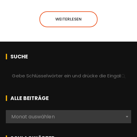
WEITERLESEN
SUCHE
S
u
c
h
ALLE BEITRÄGE
e
n
A
Monat auswählen
a
l
c
l
h
e