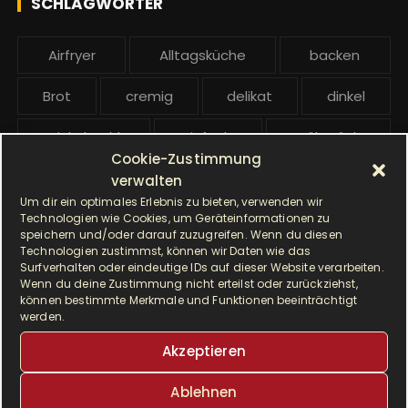
SCHLAGWÖRTER
:
b
e
Airfryer
Alltagsküche
backen
i
t
Brot
cremig
delikat
dinkel
r
ä
Dinkelmehl
Einfach
Frühstück
g
Cookie-Zustimmung
Gebäck
gesund
Grillen
e
verwalten
Um dir ein optimales Erlebnis zu bieten, verwenden wir
Hauptgericht
Hefe
Hefeteig
Technologien wie Cookies, um Geräteinformationen zu
speichern und/oder darauf zuzugreifen. Wenn du diesen
Technologien zustimmst, können wir Daten wie das
HP5031
HP 5031
Surfverhalten oder eindeutige IDs auf dieser Website verarbeiten.
Wenn du deine Zustimmung nicht erteilst oder zurückziehst,
I Prep & Cook Gourmet
kochen
können bestimmte Merkmale und Funktionen beeinträchtigt
werden.
Krups
Krups Master Perfect Gourmet
Akzeptieren
Krups Prep & Cook
Ablehnen