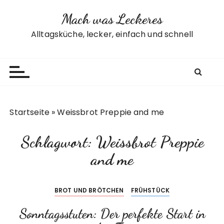
Z
Mach was Leckeres
u
m
Alltagsküche, lecker, einfach und schnell
I
n
h
a
l
t
Startseite
»
Weissbrot Preppie and me
s
p
Schlagwort:
Weissbrot Preppie
r
i
and me
n
g
BROT UND BRÖTCHEN
FRÜHSTÜCK
e
n
Sonntagsstuten: Der perfekte Start in