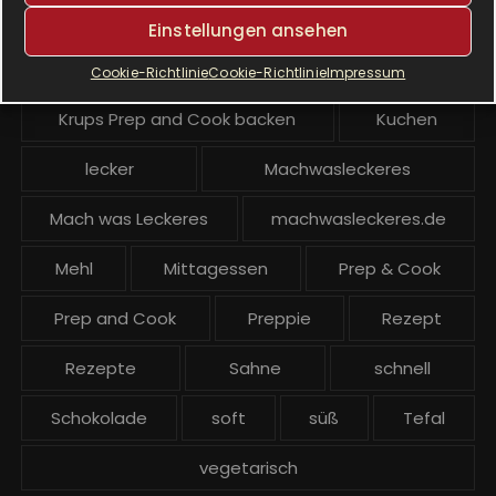
Krups Prep & Cook Rezepte
Einstellungen ansehen
Krups Prep and Cook
Cookie-Richtlinie
Cookie-Richtlinie
Impressum
Krups Prep and Cook backen
Kuchen
lecker
Machwasleckeres
Mach was Leckeres
machwasleckeres.de
Mehl
Mittagessen
Prep & Cook
Prep and Cook
Preppie
Rezept
Rezepte
Sahne
schnell
Schokolade
soft
süß
Tefal
vegetarisch