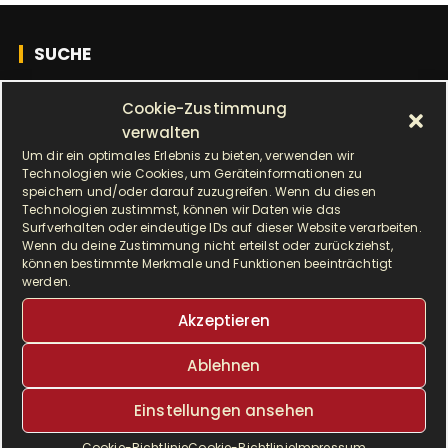
SUCHE
S
Cookie-Zustimmung
u
verwalten
c
Um dir ein optimales Erlebnis zu bieten, verwenden wir
Technologien wie Cookies, um Geräteinformationen zu
h
ALLE BEITRÄGE
speichern und/oder darauf zuzugreifen. Wenn du diesen
e
Technologien zustimmst, können wir Daten wie das
n
Surfverhalten oder eindeutige IDs auf dieser Website verarbeiten.
A
Wenn du deine Zustimmung nicht erteilst oder zurückziehst,
Monat auswählen
a
l
können bestimmte Merkmale und Funktionen beeinträchtigt
c
werden.
l
h
e
SCHLAGWÖRTER
Akzeptieren
:
b
e
Ablehnen
Airfryer
Alltagsküche
backen
i
Einstellungen ansehen
t
Brot
cremig
delikat
dinkel
r
Cookie-Richtlinie
Cookie-Richtlinie
Impressum