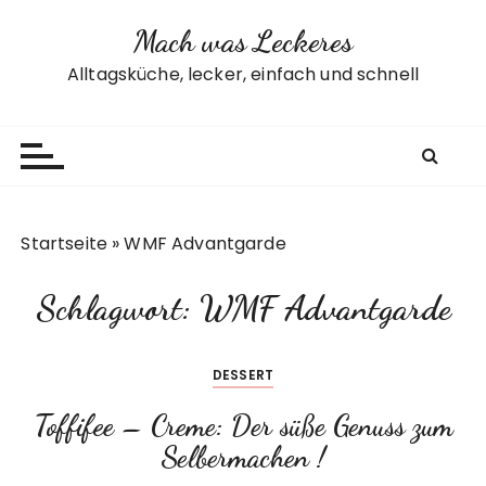
Z
Mach was Leckeres
u
m
Alltagsküche, lecker, einfach und schnell
I
n
h
a
l
t
Startseite
»
WMF Advantgarde
s
p
Schlagwort:
WMF Advantgarde
r
i
n
DESSERT
g
e
Toffifee – Creme: Der süße Genuss zum
n
Selbermachen !