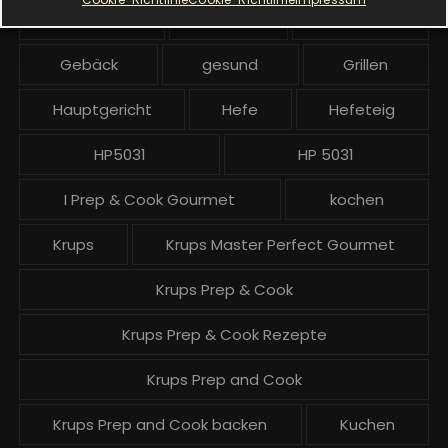
ä
Dinkelmehl
Einfach
Frühstück
g
Gebäck
gesund
Grillen
e
Hauptgericht
Hefe
Hefeteig
HP5031
HP 5031
I Prep & Cook Gourmet
kochen
Krups
Krups Master Perfect Gourmet
Krups Prep & Cook
Krups Prep & Cook Rezepte
Krups Prep and Cook
Krups Prep and Cook backen
Kuchen