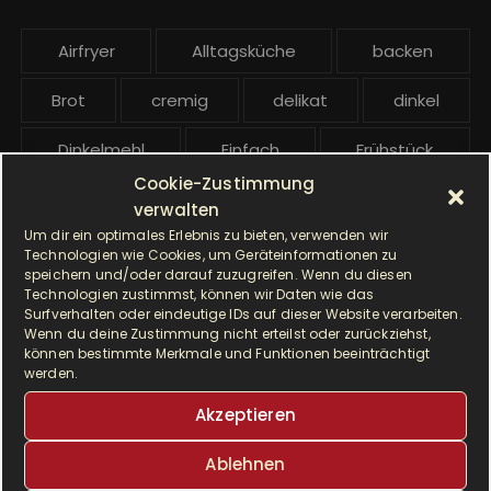
b
e
Airfryer
Alltagsküche
backen
i
t
Brot
cremig
delikat
dinkel
r
ä
Dinkelmehl
Einfach
Frühstück
g
Cookie-Zustimmung
Gebäck
gesund
Grillen
e
verwalten
Um dir ein optimales Erlebnis zu bieten, verwenden wir
Hauptgericht
Hefe
Hefeteig
Technologien wie Cookies, um Geräteinformationen zu
speichern und/oder darauf zuzugreifen. Wenn du diesen
Technologien zustimmst, können wir Daten wie das
HP5031
HP 5031
Surfverhalten oder eindeutige IDs auf dieser Website verarbeiten.
Wenn du deine Zustimmung nicht erteilst oder zurückziehst,
I Prep & Cook Gourmet
kochen
können bestimmte Merkmale und Funktionen beeinträchtigt
werden.
Krups
Krups Master Perfect Gourmet
Akzeptieren
Krups Prep & Cook
Ablehnen