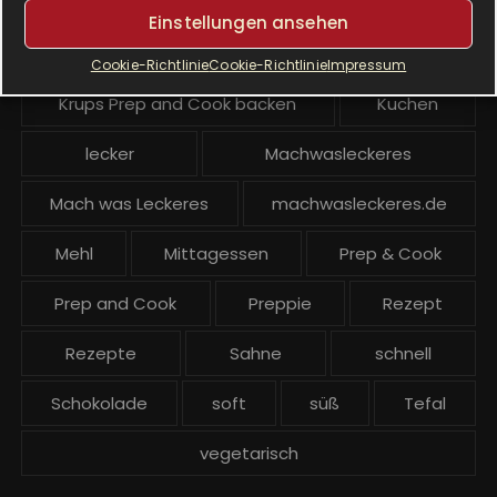
Krups Prep & Cook Rezepte
Einstellungen ansehen
Krups Prep and Cook
Cookie-Richtlinie
Cookie-Richtlinie
Impressum
Krups Prep and Cook backen
Kuchen
lecker
Machwasleckeres
Mach was Leckeres
machwasleckeres.de
Mehl
Mittagessen
Prep & Cook
Prep and Cook
Preppie
Rezept
Rezepte
Sahne
schnell
Schokolade
soft
süß
Tefal
vegetarisch