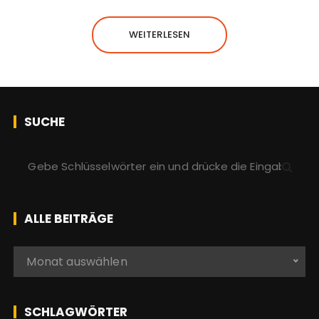
WEITERLESEN
SUCHE
S
u
c
h
ALLE BEITRÄGE
e
n
A
Monat auswählen
a
l
c
l
h
e
SCHLAGWÖRTER
: