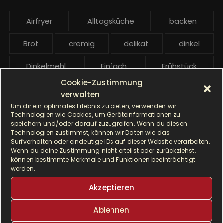
b
e
Airfryer
Alltagsküche
backen
i
t
Brot
cremig
delikat
dinkel
r
ä
Dinkelmehl
Einfach
Frühstück
g
Cookie-Zustimmung
Gebäck
gesund
Grillen
e
verwalten
Um dir ein optimales Erlebnis zu bieten, verwenden wir
Hauptgericht
Hefe
Hefeteig
Technologien wie Cookies, um Geräteinformationen zu
speichern und/oder darauf zuzugreifen. Wenn du diesen
HP5031
HP 5031
Technologien zustimmst, können wir Daten wie das
Surfverhalten oder eindeutige IDs auf dieser Website verarbeiten.
Wenn du deine Zustimmung nicht erteilst oder zurückziehst,
I Prep & Cook Gourmet
kochen
können bestimmte Merkmale und Funktionen beeinträchtigt
werden.
Krups
Krups Master Perfect Gourmet
Akzeptieren
Krups Prep & Cook
Ablehnen
Krups Prep & Cook Rezepte