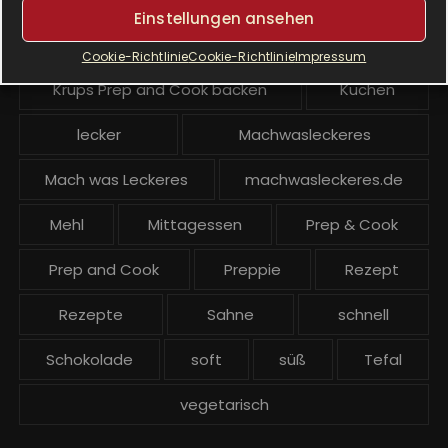
Einstellungen ansehen
Krups Prep and Cook
Cookie-Richtlinie
Cookie-Richtlinie
Impressum
Krups Prep and Cook backen
Kuchen
lecker
Machwasleckeres
Mach was Leckeres
machwasleckeres.de
Mehl
Mittagessen
Prep & Cook
Prep and Cook
Preppie
Rezept
Rezepte
Sahne
schnell
Schokolade
soft
süß
Tefal
vegetarisch