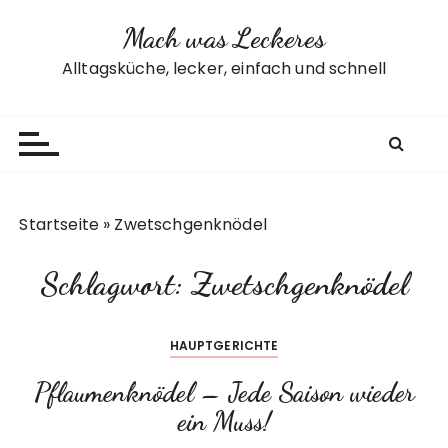
Z
Mach was Leckeres
u
m
Alltagsküche, lecker, einfach und schnell
I
n
h
a
l
t
Startseite
»
Zwetschgenknödel
s
p
Schlagwort:
Zwetschgenknödel
r
i
n
HAUPTGERICHTE
g
e
Pflaumenknödel – Jede Saison wieder
n
ein Muss!