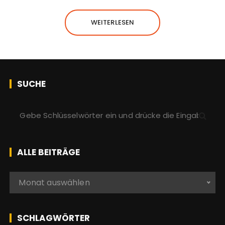
WEITERLESEN
SUCHE
S
u
c
h
ALLE BEITRÄGE
e
n
A
Monat auswählen
a
l
c
l
h
e
SCHLAGWÖRTER
: