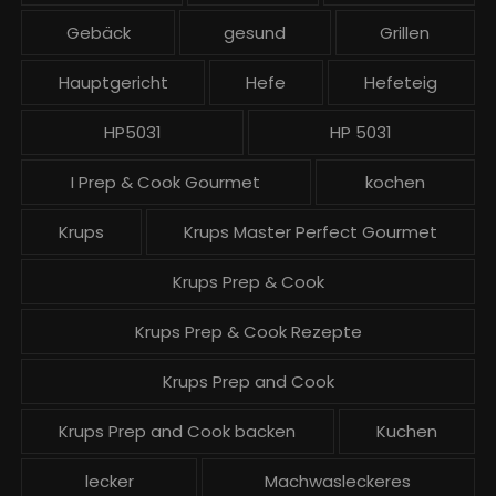
g
Gebäck
gesund
Grillen
e
Hauptgericht
Hefe
Hefeteig
HP5031
HP 5031
I Prep & Cook Gourmet
kochen
Krups
Krups Master Perfect Gourmet
Krups Prep & Cook
Krups Prep & Cook Rezepte
Krups Prep and Cook
Krups Prep and Cook backen
Kuchen
lecker
Machwasleckeres