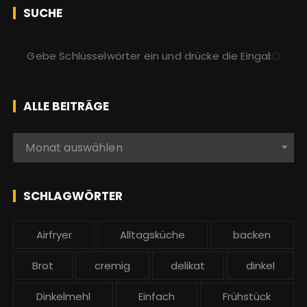
SUCHE
S
u
c
h
ALLE BEITRÄGE
e
n
A
Monat auswählen
a
l
c
l
h
e
SCHLAGWÖRTER
:
b
e
Airfryer
Alltagsküche
backen
i
t
Brot
cremig
delikat
dinkel
r
ä
Dinkelmehl
Einfach
Frühstück