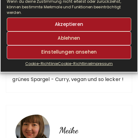
Wenn du deine Zustimmung nicht erteilst oder zurückziehst,
können bestimmte Merkmale und Funktionen beeinträchtigt
werden.
Akzeptieren
VORHERIGER BEITRAG
Ablehnen
Asia-Express-Pfanne- einfach und schnell!
Einstellungen ansehen
Cookie-Richtlinie
Cookie-Richtlinie
Impressum
NÄCHSTER BEITRAG
grünes Spargel - Curry, vegan und so lecker !
Meike