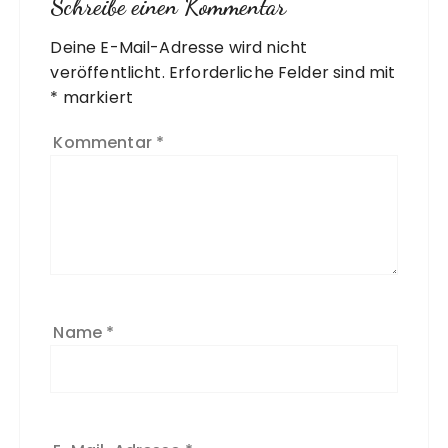
Schreibe einen Kommentar
Deine E-Mail-Adresse wird nicht
A
veröffentlicht.
l
Erforderliche Felder sind mit
*
t
markiert
e
Kommentar
*
r
n
a
ti
v
e
:
Name
*