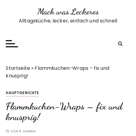
Z
Mach was Leckeres
u
m
Alltagsküche, lecker, einfach und schnell
I
n
h
a
l
t
Startseite
»
Flammkuchen-Wraps – fix und
s
knusprig!
p
r
HAUPTGERICHTE
i
n
Flammkuchen-Wraps – fix und
g
knusprig!
e
n
VOR 8 JAHREN