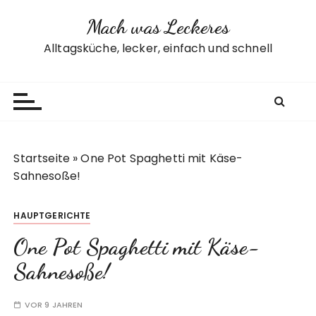
Z
Mach was Leckeres
u
m
Alltagsküche, lecker, einfach und schnell
I
n
h
a
l
t
Startseite
»
One Pot Spaghetti mit Käse-
s
Sahnesoße!
p
r
HAUPTGERICHTE
i
n
One Pot Spaghetti mit Käse-
g
Sahnesoße!
e
n
VOR 9 JAHREN