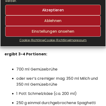
Nun zur Herstellung für den One Pot
werden.
Spaghetti in Käse-Soße in der Krups
Akzeptieren
Prep & Cook:
Ablehnen
Zutaten für die One Pot Spaghetti in
Einstellungen ansehen
Käse-Soße:
Cookie-Richtlinie
Cookie-Richtlinie
Impressum
ergibt 3-4 Portionen:
700 ml Gemüsebrühe
oder wer’s cremiger mag: 350 ml Milch und
350 ml Gemüsebrühe
1 Pott Schmelzkäse (ca. 200 ml)
250 g einmal durchgebrochene Spaghetti