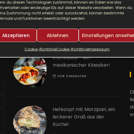
nn du diesen Technologien zustimmst, können wir Daten wie das
Djuvec als Risotto! So ein
A
rfverhalten oder eindeutige IDs auf dieser Website verarbeiten. Wenn du
leckerer One Pot!
ine Zustimmung nicht erteilst oder zurückziehst, können bestimmte
rkmale und Funktionen beeinträchtigt werden.
E
VOR 2 MONATEN
Akzeptieren
Ablehnen
Einstellungen ansehe
K
Cookie-Richtlinie
Cookie-Richtlinie
Impressum
W
Enchiladas – ein
mexikanischer Klassiker!
VOR 3 MONATEN
D
l
d
Hefezopf mit Marzipan, ein
w
leckerer Gruß aus der
Küche!