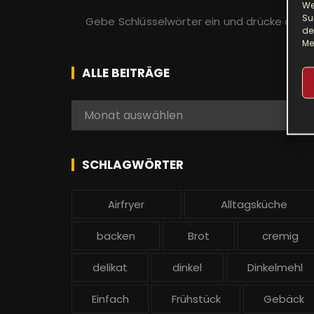
We
S
Su
u
de
Me
c
h
ALLE BEITRÄGE
e
n
A
Monat auswählen
a
l
c
l
h
e
SCHLAGWÖRTER
:
b
e
Airfryer
Alltagsküche
i
t
backen
Brot
cremig
r
ä
delikat
dinkel
Dinkelmehl
g
Einfach
Frühstück
Gebäck
e