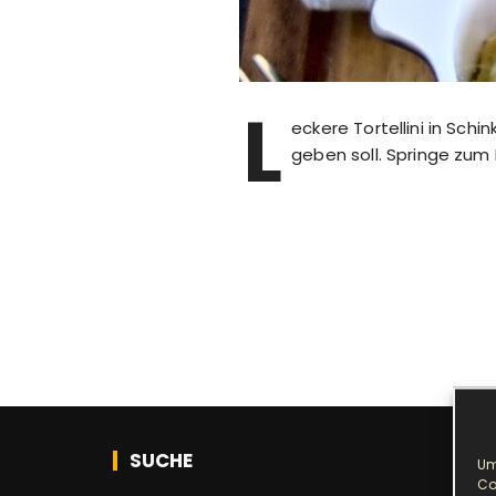
L
eckere Tortellini in Sc
geben soll. Springe zum
SUCHE
Um
Co