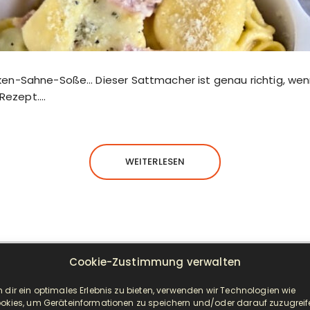
hinken-Sahne-Soße… Dieser Sattmacher ist genau richtig, w
 Rezept….
WEITERLESEN
Cookie-Zustimmung verwalten
NEUESTE BEITRÄGE
 dir ein optimales Erlebnis zu bieten, verwenden wir Technologien wie
okies, um Geräteinformationen zu speichern und/oder darauf zuzugreif